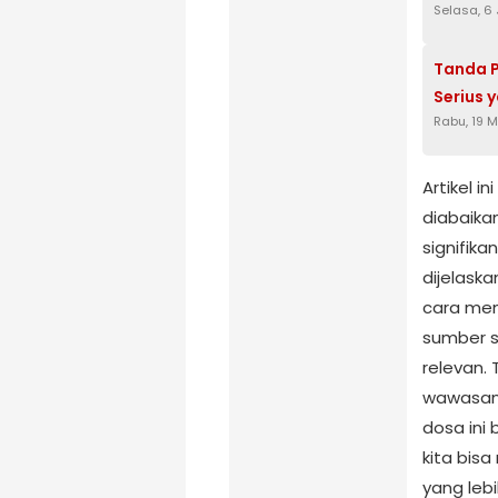
Selasa, 6
Tanda P
Serius 
Rabu, 19 
Artikel i
diabaika
signifik
dijelask
cara meng
sumber se
relevan. 
wawasan
dosa in
kita bisa
yang lebi