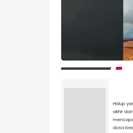
Hidup ya
akhir dar
mencapai
dosa bes