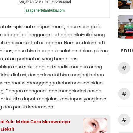
Kerjakan Oleh Tim Profesional
jasapenerbitanbuku.com
teks spiritual maupun moral, dosa sering kali
 sebagai pelanggaran terhadap nilai-nilai yang
leh masyarakat atau agama. Namun, dalam arti
h luas, dosa bisa berupa kesalahan dalam pikiran,
EDU
n, atau perbuatan yang berpotensi
kan rasa sakit bagi diri sendiri maupun orang
#
a tidak diatasi, dosa-dosa ini bisa menjadi beban
rus-menerus mengganggu keharmonisan hidup
g. Dengan mengenali dan menghindari dosa-
#
r ini, kita dapat menjalani kehidupan yang lebih
g dan penuh kedamaian.
#
l Kulit M dan Cara Merawatnya
Efektif