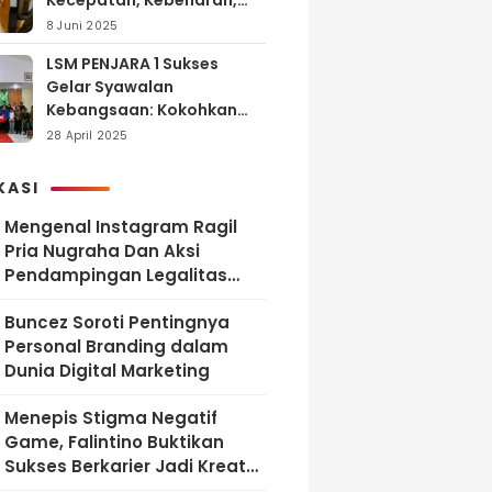
Kecepatan, Kebenaran,
dan Tanggung Jawab
8 Juni 2025
LSM PENJARA 1 Sukses
Gelar Syawalan
Kebangsaan: Kokohkan
Tekad Melawan Korupsi
28 April 2025
dan Membangun
Indonesia Berintegritas
KASI
Mengenal Instagram Ragil
Pria Nugraha Dan Aksi
Pendampingan Legalitas
UMKM Bekasi
‎Buncez Soroti Pentingnya
Personal Branding dalam
Dunia Digital Marketing
Menepis Stigma Negatif
Game, Falintino Buktikan
Sukses Berkarier Jadi Kreator
Free Fire