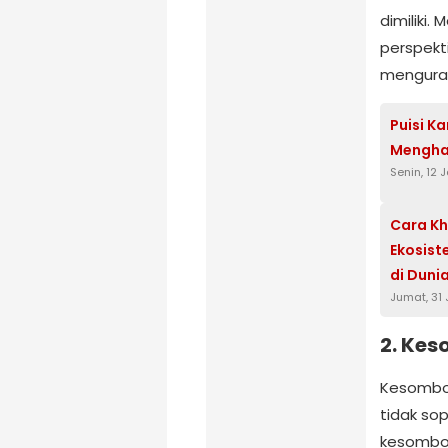
dimiliki
perspekt
menguran
Puisi K
Mengha
Senin, 12 
Cara K
Ekosist
di Dunia
Jumat, 31 
2. Ke
Kesombon
tidak so
kesombon