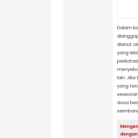
Dalam kon
dianggap
dianut o
yang lebi
perkataa
menyebab
lain. Jik
yang te
seseoran
dosa besa
seimban
Mengena
dengan 