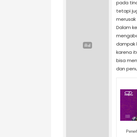
pada tin
tetapi j
merusak 
Dalam ke
mengabai
dampak b
karena i
bisa men
dan pen
Pener