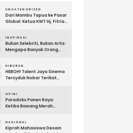
UNCATEGORIZED
Dari Mambu Tapua ke Pasar
Global: Ketua KWT Hj. Fitria
Kirim Sampel Gula Semut
2
kepada Calon Pembeli Luar
INSPIRASI
Negeri
Bukan Selebriti, Bukan Artis:
Mengapa Banyak Orang
Menonton Inijayaq?
3
HIBURAN
HEBOH! Talent Jaya Sinema
Tercyduk Nobar Terikat
Janji di Sawangan, Larut
4
dalam Emosi Jalan Cerita
OPINI
Paradoks Panen Raya:
Ketika Bawang Merah
Melimpah, Petani Bantul
5
Malah Merugi
NASIONAL
Kiprah Mahasiswa Desain