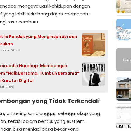
. Mencoba mengevaluasi kehidupan dengan
if yang lebih seimbang dapat membantu
gi rasa cemburu.
artini Pendek yang Menginspirasi dan
rukan
Januari 2026
hoiruddin Harahap: Membangun
em “Naik Bersama, Tumbuh Bersama”
 Kreator Digital
Juli 2026
sombongan yang Tidak Terkendali
gan sering kali dianggap sebagai sikap yang
pan, tetapi dalam bentuk yang ekstrem,
gan bisa menjadi dosa besar yang