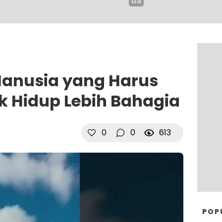
Manusia yang Harus
k Hidup Lebih Bahagia
0
0
613
POP