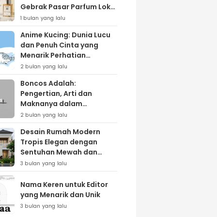
Gebrak Pasar Parfum Lokal
Lewat Varian ‘Daily Bliss’
1 bulan yang lalu
Anime Kucing: Dunia Lucu
dan Penuh Cinta yang
Menarik Perhatian
Penggemar
2 bulan yang lalu
Boncos Adalah:
Pengertian, Arti dan
Maknanya dalam
Kehidupan Sehari-hari
2 bulan yang lalu
Desain Rumah Modern
Tropis Elegan dengan
Sentuhan Mewah dan
Natural
3 bulan yang lalu
Nama Keren untuk Editor
yang Menarik dan Unik
3 bulan yang lalu