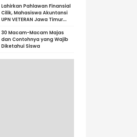
Lahirkan Pahlawan Finansial
Cilik, Mahasiswa Akuntansi
UPN VETERAN Jawa Timur
Bekali Siswa SD Al-Amin
30 Macam-Macam Majas
Dengan Literasi Keuangan
dan Contohnya yang Wajib
Sejak Dini
Diketahui Siswa