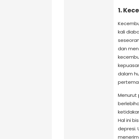
1. Kec
Kecembur
kali dia
seseorang
dan meng
kecembur
kepuasan
dalam hu
perteman
Menurut 
berlebiha
ketidaka
Hal ini 
depresi. 
menerima