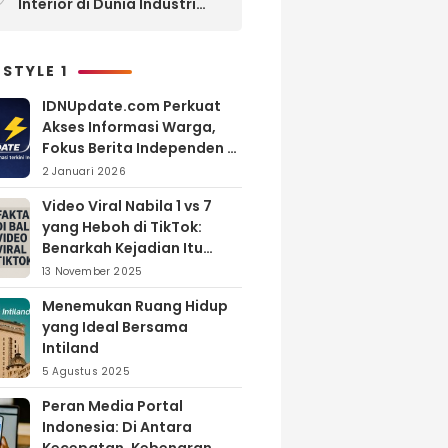
Interior di Dunia Industri
melalui Program Magang
 STYLE 1
IDNUpdate.com Perkuat
Akses Informasi Warga,
Fokus Berita Independen di
Kabupaten Banyuasin
2 Januari 2026
Video Viral Nabila 1 vs 7
yang Heboh di TikTok:
Benarkah Kejadian Itu
Nyata?
13 November 2025
Menemukan Ruang Hidup
yang Ideal Bersama
Intiland
5 Agustus 2025
Peran Media Portal
Indonesia: Di Antara