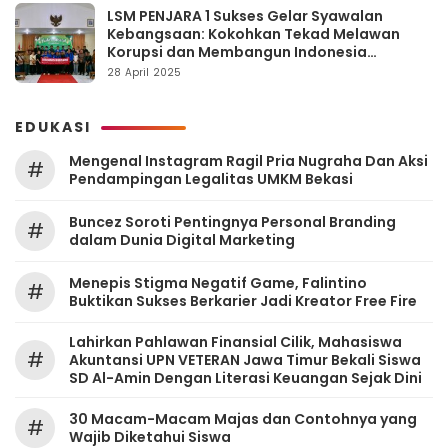
LSM PENJARA 1 Sukses Gelar Syawalan
Kebangsaan: Kokohkan Tekad Melawan
Korupsi dan Membangun Indonesia
Berintegritas
28 April 2025
EDUKASI
Mengenal Instagram Ragil Pria Nugraha Dan Aksi
#
Pendampingan Legalitas UMKM Bekasi
‎Buncez Soroti Pentingnya Personal Branding
#
dalam Dunia Digital Marketing
Menepis Stigma Negatif Game, Falintino
#
Buktikan Sukses Berkarier Jadi Kreator Free Fire
Lahirkan Pahlawan Finansial Cilik, Mahasiswa
#
Akuntansi UPN VETERAN Jawa Timur Bekali Siswa
SD Al-Amin Dengan Literasi Keuangan Sejak Dini
30 Macam-Macam Majas dan Contohnya yang
#
Wajib Diketahui Siswa