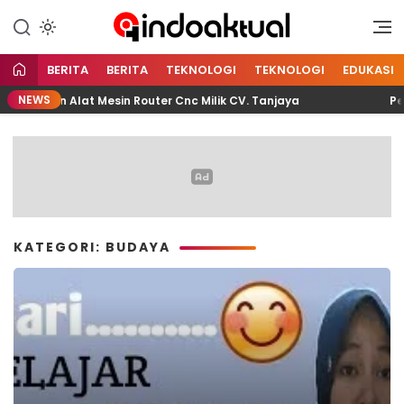
Indonesia Aktual
Indoaktual
BERITA
BERITA
TEKNOLOGI
TEKNOLOGI
EDUKASI
NEWS
unakan Alat Mesin Router Cnc Milik CV. Tanjaya
Peran
KATEGORI: BUDAYA