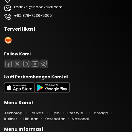
redaksi@indoaktual.com
+62 878-7236-5005
Terverifikasi
Follow Kami
Ikuti Perkembangan Kami di
Menu Kanal
Teknologi
Edukasi
Opini
Lifestyle
Olahraga
Kuliner
Hiburan
Kesehatan
Nasional
Menu Informasi