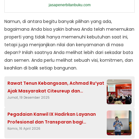
jasapenerbitanbuku.com
Namun, di antara begitu banyak pilihan yang ada,
bagaimana Anda bisa yakin bahwa Anda telah menemukan
properti yang tidak hanya memenuhi kebutuhan saat ini,
tetapi juga menjanjikan nilai dan kenyamanan di masa
depan? Inilah saatnya Anda melihat lebih dari sekadar bata
dan semen. Anda perlu melihat sebuah visi, komitmen, dan
keahlian di balik setiap bangunan.
Rawat Tenun Kebangsaan, Achmad Ru’yat
Ajak Masyarakat Citeureup dan
Jumat, 19 Desember 2025
Rancabungur Implementasikan 4 Pilar
dalam Keseharian
Pegadaian Kanwil IX Hadirkan Layanan
Profesional dan Transparan bagi
Kamis, 16 April 2026
Masyarakat