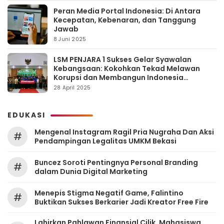
Peran Media Portal Indonesia: Di Antara
Kecepatan, Kebenaran, dan Tanggung
Jawab
8 Juni 2025
LSM PENJARA 1 Sukses Gelar Syawalan
Kebangsaan: Kokohkan Tekad Melawan
Korupsi dan Membangun Indonesia
Berintegritas
28 April 2025
EDUKASI
Mengenal Instagram Ragil Pria Nugraha Dan Aksi
#
Pendampingan Legalitas UMKM Bekasi
‎Buncez Soroti Pentingnya Personal Branding
#
dalam Dunia Digital Marketing
Menepis Stigma Negatif Game, Falintino
#
Buktikan Sukses Berkarier Jadi Kreator Free Fire
Lahirkan Pahlawan Finansial Cilik, Mahasiswa