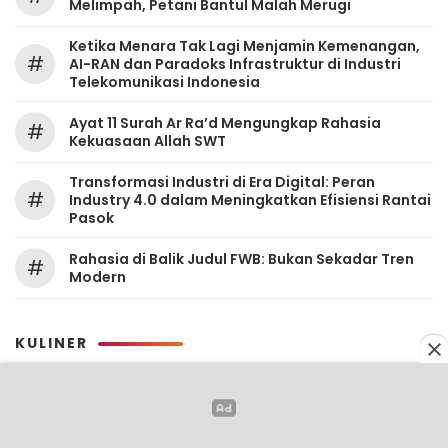
Melimpah, Petani Bantul Malah Merugi
Ketika Menara Tak Lagi Menjamin Kemenangan,
#
AI-RAN dan Paradoks Infrastruktur di Industri
Telekomunikasi Indonesia
Ayat 11 Surah Ar Ra’d Mengungkap Rahasia
#
Kekuasaan Allah SWT
Transformasi Industri di Era Digital: Peran
#
Industry 4.0 dalam Meningkatkan Efisiensi Rantai
Pasok
Rahasia di Balik Judul FWB: Bukan Sekadar Tren
#
Modern
KULINER
Anggora Wallpaper Kucing Putih Lucu yang
Menggemaskan untuk Dekorasi Ruang
Favoritmu
0
0
903
2 bulan yang lalu