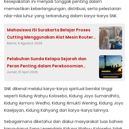
Kesepakatan ini menjadi tonggak penting dalam
memastikan keberlangsungan, distribusi, serta pelestarian
nilai-nilai luhur yang terkandung dalam karya-karya SNK.
Mahasiswa ISI Surakarta Belajar Proses
Cutting Menggunakan Alat Mesin Router
Kamis, 6 Agustus 2026
Cnc Milik CV. Tanjaya
Pelabuhan Sunda Kelapa Sejarah dan
Peran Penting dalam Perekonomian
Jumat, 10 April 2026
Jakarta
SNK dikenal melalui karya-karya spiritual bernilai tinggi
seperti Kidung Wahyu Kolosebo, Kidung Joyo Sumandhito,
Kidung Asmoro Wedho, Kidung Amukti Wening, Kidung Joyo
Kawijayan, Kidung Kahyang dan karya-karya lainnya.
Sebagaimana diketahui dan diakui masyarakat luas bahwa
karya-karya Sang Legendaris Kidung Wahyu Kolosebo tidak