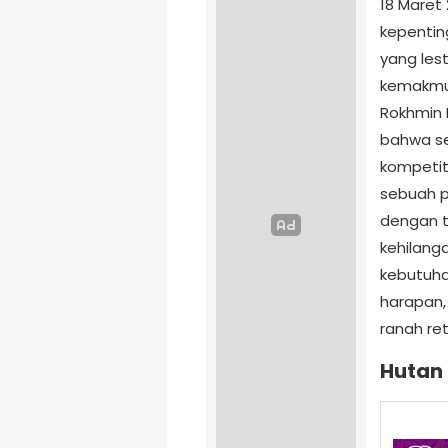
18 Maret
kepentin
yang lest
kemakmur
Rokhmin 
bahwa sek
kompetiti
sebuah p
dengan t
kehilang
kebutuha
harapan,
ranah ret
Hutan 