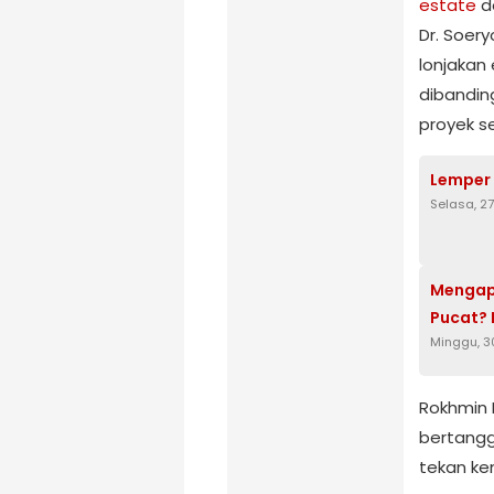
estate
d
Dr. Soery
lonjakan
dibandin
proyek s
Lemper 
Selasa, 2
Mengap
Pucat? 
Minggu, 
Rokhmin Da
bertang
tekan ke