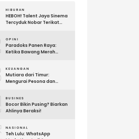
HIBURAN
HEBOH! Talent Jaya Sinema
Tercyduk Nobar Terikat
Janji di Sawangan, Larut
2
dalam Emosi Jalan Cerita
OPINI
Paradoks Panen Raya:
Ketika Bawang Merah
Melimpah, Petani Bantul
3
Malah Merugi
KEUANGAN
Mutiara dari Timur:
Mengurai Pesona dan
Pertumbuhan Investasi di
4
Maluku Utara
BUSINES
Bocor Bikin Pusing? Biarkan
Ahlinya Beraksi!
5
NASIONAL
Teh Lulu: WhatsApp