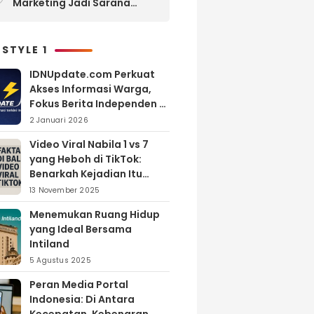
Marketing Jadi Sarana
Efektif Membangun
Kepercayaan Calon Jamaah
Umroh
 STYLE 1
IDNUpdate.com Perkuat
Akses Informasi Warga,
Fokus Berita Independen di
Kabupaten Banyuasin
2 Januari 2026
Video Viral Nabila 1 vs 7
yang Heboh di TikTok:
Benarkah Kejadian Itu
Nyata?
13 November 2025
Menemukan Ruang Hidup
yang Ideal Bersama
Intiland
5 Agustus 2025
Peran Media Portal
Indonesia: Di Antara