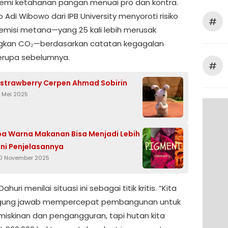
emi ketahanan pangan menuai pro dan kontra.
o Adi Wibowo dari IPB University menyoroti risiko
#
 emisi metana—yang 25 kali lebih merusak
gkan CO₂—berdasarkan catatan kegagalan
erupa sebelumnya.
#
strawberry Cerpen Ahmad Sobirin
7 Mei 2025
a Warna Makanan Bisa Menjadi Lebih
Ini Penjelasannya
30 November 2025
huri menilai situasi ini sebagai titik kritis. “Kita
gung jawab mempercepat pembangunan untuk
miskinan dan pengangguran, tapi hutan kita