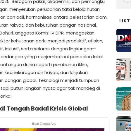
 2025. Beragam pakar, akademisi, dan pemangku
gan menyerukan perubahan tata kelola hutan
ari dan adil, harmonisasi antara pelestarian alam,
LIST
an rakyat, dan kebutuhan pangan nasional.
Dahuri, anggota Komisi IV DPR, menegaskan
tor kehutanan perlu menjadi produktif, efisien,
f, inklusif, serta selaras dengan lingkungan—
andangan yang menjembatani persoalan lokal
antangan dunia seperti perubahan iklim,
an keanekaragaman hayati, dan lonjakan
n pangan global. Teknologi menjadi tumpuan
 tapi butuh langkah nyata agar tak mandeg di
orika.
di Tengah Badai Krisis Global
Iklan Google Ads