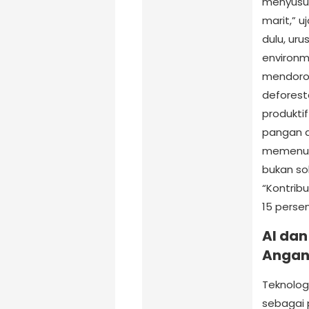
menyusut
marit,” 
dulu, ur
environm
mendoro
deforest
produkti
pangan d
memenuhi
bukan so
“Kontrib
15 persen
AI dan
Anga
Teknologi
sebagai 