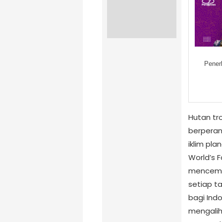
Pener
Hutan tro
berperan
iklim pla
World’s 
mencemas
setiap t
bagi Ind
mengalih