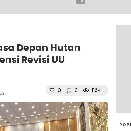
asa Depan Hutan
ensi Revisi UU
0
0
1164
WIB
POP