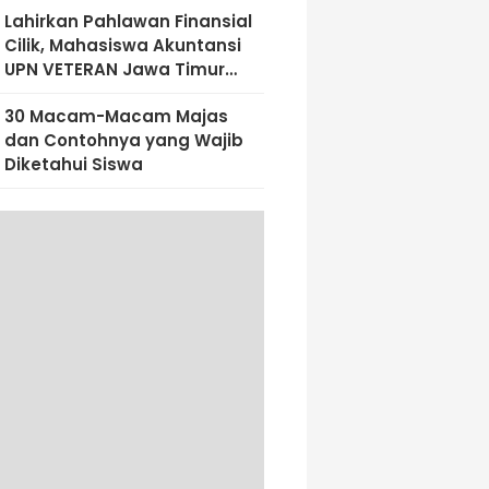
Lahirkan Pahlawan Finansial
Cilik, Mahasiswa Akuntansi
UPN VETERAN Jawa Timur
Bekali Siswa SD Al-Amin
30 Macam-Macam Majas
Dengan Literasi Keuangan
dan Contohnya yang Wajib
Sejak Dini
Diketahui Siswa