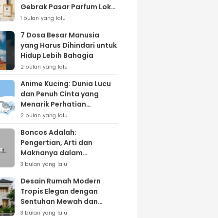
Gebrak Pasar Parfum Lokal
Lewat Varian ‘Daily Bliss’
1 bulan yang lalu
7 Dosa Besar Manusia
yang Harus Dihindari untuk
Hidup Lebih Bahagia
2 bulan yang lalu
Anime Kucing: Dunia Lucu
dan Penuh Cinta yang
Menarik Perhatian
Penggemar
2 bulan yang lalu
Boncos Adalah:
Pengertian, Arti dan
Maknanya dalam
Kehidupan Sehari-hari
3 bulan yang lalu
Desain Rumah Modern
Tropis Elegan dengan
Sentuhan Mewah dan
Natural
3 bulan yang lalu