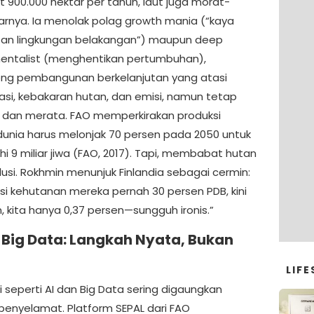
 900.000 hektar per tahun, laut juga morat-
ujarnya. Ia menolak polag growth mania (“kaya
usan lingkungan belakangan”) maupun deep
entalist (menghentikan pertumbuhan),
ng pembangunan berkelanjutan yang atasi
asi, kebakaran hutan, dan emisi, namun tetap
f dan merata. FAO memperkirakan produksi
unia harus melonjak 70 persen pada 2050 untuk
 9 miliar jiwa (FAO, 2017). Tapi, membabat hutan
lusi. Rokhmin menunjuk Finlandia sebagai cermin:
usi kehutanan mereka pernah 30 persen PDB, kini
, kita hanya 0,37 persen—sungguh ironis.”
 Big Data: Langkah Nyata, Bukan
n
LIFE
 seperti AI dan Big Data sering digaungkan
penyelamat. Platform SEPAL dari FAO