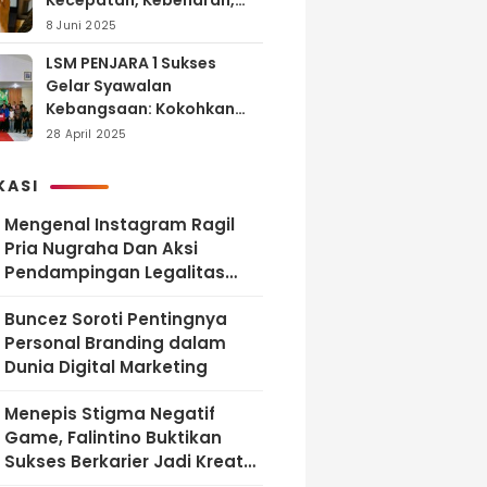
Kecepatan, Kebenaran,
dan Tanggung Jawab
8 Juni 2025
LSM PENJARA 1 Sukses
Gelar Syawalan
Kebangsaan: Kokohkan
Tekad Melawan Korupsi
28 April 2025
dan Membangun
Indonesia Berintegritas
KASI
Mengenal Instagram Ragil
Pria Nugraha Dan Aksi
Pendampingan Legalitas
UMKM Bekasi
‎Buncez Soroti Pentingnya
Personal Branding dalam
Dunia Digital Marketing
Menepis Stigma Negatif
Game, Falintino Buktikan
Sukses Berkarier Jadi Kreator
Free Fire