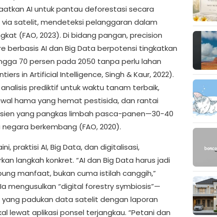
tkan AI untuk pantau deforestasi secara
 via satelit, mendeteksi pelanggaran dalam
gkat (FAO, 2023). Di bidang pangan, precision
re berbasis AI dan Big Data berpotensi tingkatkan
ngga 70 persen pada 2050 tanpa perlu lahan
tiers in Artificial Intelligence, Singh & Kaur, 2022).
 analisis prediktif untuk waktu tanam terbaik,
awal hama yang hemat pestisida, dan rantai
isien yang pangkas limbah pasca-panen—30-40
i negara berkembang (FAO, 2020).
ni, praktisi AI, Big Data, dan digitalisasi,
an langkah konkret. “AI dan Big Data harus jadi
ng manfaat, bukan cuma istilah canggih,”
Ia mengusulkan “digital forestry symbiosis”—
I yang padukan data satelit dengan laporan
al lewat aplikasi ponsel terjangkau. “Petani dan