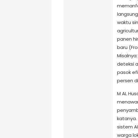
memanfaa
langsung
waktu sin
agricultu
panen hi
baru (Fron
Misalnya:
deteksi 
pasok ef
persen d
M AL Husai
menawark
penyambu
katanya. 
sistem A
warga lok