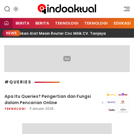
Indonesia Aktual
Indoaktual
BERITA
BERITA
TEKNOLOGI
TEKNOLOGI
EDUKASI
NEWS
enggunakan Alat Mesin Router Cnc Milik CV. Tanjaya
P
#QUERIES
Apa Itu Queries? Pengertian dan Fungsi
dalam Pencarian Online
TEKNOLOGI
11 Januari 2026