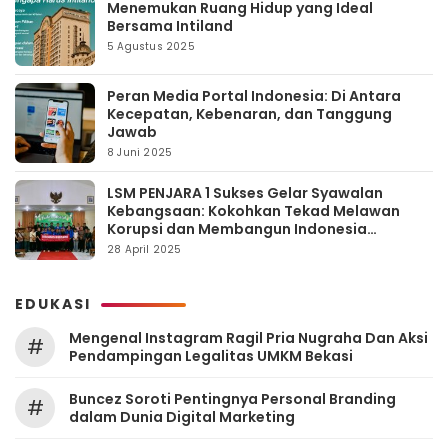
Menemukan Ruang Hidup yang Ideal
Bersama Intiland
5 Agustus 2025
Peran Media Portal Indonesia: Di Antara
Kecepatan, Kebenaran, dan Tanggung
Jawab
8 Juni 2025
LSM PENJARA 1 Sukses Gelar Syawalan
Kebangsaan: Kokohkan Tekad Melawan
Korupsi dan Membangun Indonesia
Berintegritas
28 April 2025
EDUKASI
Mengenal Instagram Ragil Pria Nugraha Dan Aksi
#
Pendampingan Legalitas UMKM Bekasi
‎Buncez Soroti Pentingnya Personal Branding
#
dalam Dunia Digital Marketing