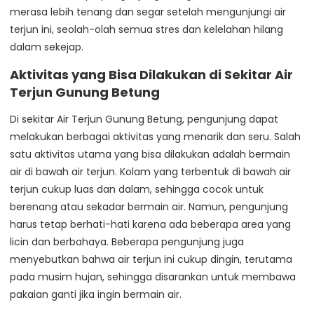
merasa lebih tenang dan segar setelah mengunjungi air
terjun ini, seolah-olah semua stres dan kelelahan hilang
dalam sekejap.
Aktivitas yang Bisa Dilakukan di Sekitar Air
Terjun Gunung Betung
Di sekitar Air Terjun Gunung Betung, pengunjung dapat
melakukan berbagai aktivitas yang menarik dan seru. Salah
satu aktivitas utama yang bisa dilakukan adalah bermain
air di bawah air terjun. Kolam yang terbentuk di bawah air
terjun cukup luas dan dalam, sehingga cocok untuk
berenang atau sekadar bermain air. Namun, pengunjung
harus tetap berhati-hati karena ada beberapa area yang
licin dan berbahaya. Beberapa pengunjung juga
menyebutkan bahwa air terjun ini cukup dingin, terutama
pada musim hujan, sehingga disarankan untuk membawa
pakaian ganti jika ingin bermain air.