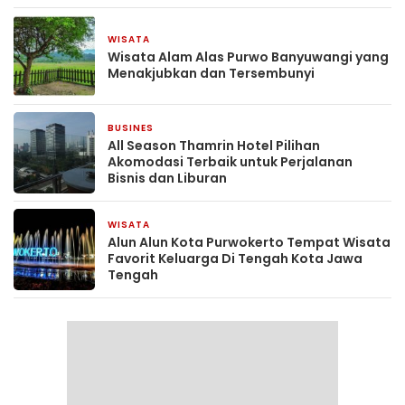
WISATA
2 bulan yang lalu
Wisata Alam Alas Purwo Banyuwangi yang
Menakjubkan dan Tersembunyi
BUSINES
2 bulan yang lalu
All Season Thamrin Hotel Pilihan
Akomodasi Terbaik untuk Perjalanan
Bisnis dan Liburan
WISATA
2 bulan yang lalu
Alun Alun Kota Purwokerto Tempat Wisata
Favorit Keluarga Di Tengah Kota Jawa
Tengah