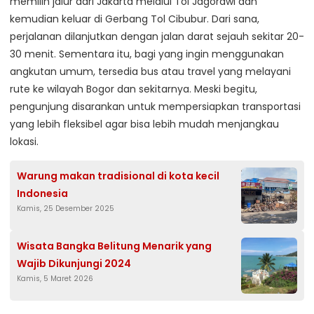
memilih jalur dari Jakarta melalui Tol Jagorawi dan
kemudian keluar di Gerbang Tol Cibubur. Dari sana,
perjalanan dilanjutkan dengan jalan darat sejauh sekitar 20-
30 menit. Sementara itu, bagi yang ingin menggunakan
angkutan umum, tersedia bus atau travel yang melayani
rute ke wilayah Bogor dan sekitarnya. Meski begitu,
pengunjung disarankan untuk mempersiapkan transportasi
yang lebih fleksibel agar bisa lebih mudah menjangkau
lokasi.
Warung makan tradisional di kota kecil
Indonesia
Kamis, 25 Desember 2025
Wisata Bangka Belitung Menarik yang
Wajib Dikunjungi 2024
Kamis, 5 Maret 2026