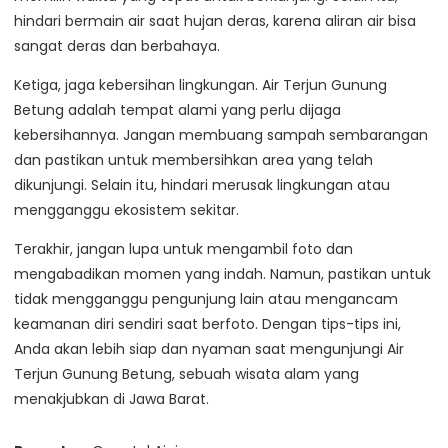
hindari bermain air saat hujan deras, karena aliran air bisa
sangat deras dan berbahaya.
Ketiga, jaga kebersihan lingkungan. Air Terjun Gunung
Betung adalah tempat alami yang perlu dijaga
kebersihannya. Jangan membuang sampah sembarangan
dan pastikan untuk membersihkan area yang telah
dikunjungi. Selain itu, hindari merusak lingkungan atau
mengganggu ekosistem sekitar.
Terakhir, jangan lupa untuk mengambil foto dan
mengabadikan momen yang indah. Namun, pastikan untuk
tidak mengganggu pengunjung lain atau mengancam
keamanan diri sendiri saat berfoto. Dengan tips-tips ini,
Anda akan lebih siap dan nyaman saat mengunjungi Air
Terjun Gunung Betung, sebuah wisata alam yang
menakjubkan di Jawa Barat.