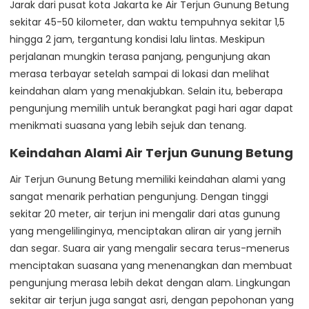
Jarak dari pusat kota Jakarta ke Air Terjun Gunung Betung
sekitar 45-50 kilometer, dan waktu tempuhnya sekitar 1,5
hingga 2 jam, tergantung kondisi lalu lintas. Meskipun
perjalanan mungkin terasa panjang, pengunjung akan
merasa terbayar setelah sampai di lokasi dan melihat
keindahan alam yang menakjubkan. Selain itu, beberapa
pengunjung memilih untuk berangkat pagi hari agar dapat
menikmati suasana yang lebih sejuk dan tenang.
Keindahan Alami Air Terjun Gunung Betung
Air Terjun Gunung Betung memiliki keindahan alami yang
sangat menarik perhatian pengunjung. Dengan tinggi
sekitar 20 meter, air terjun ini mengalir dari atas gunung
yang mengelilinginya, menciptakan aliran air yang jernih
dan segar. Suara air yang mengalir secara terus-menerus
menciptakan suasana yang menenangkan dan membuat
pengunjung merasa lebih dekat dengan alam. Lingkungan
sekitar air terjun juga sangat asri, dengan pepohonan yang