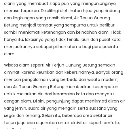
alami yang membuat siapa pun yang mengunjunginya
merasa terpukau. Dikelilingi oleh hutan hijau yang rindang
dan lingkungan yang masih alami, Air Terjun Gunung
Betung menjadi tempat yang sempurna untuk berlibur
sambil menikmati ketenangan dan keindahan alam. Tidak
hanya itu, lokasinya yang tidak terlalu jauh dari pusat kota
menjadikannya sebagai pilihan utama bagi para pecinta
alam.
Wisata alam seperti Air Terjun Gunung Betung semakin
diminati karena keunikan dan kebersihannya. Banyak orang
mencari pengalaman yang berbeda dari wisata modern,
dan Air Terjun Gunung Betung memberikan kesempatan
untuk melarikan diri dari keramaian kota dan menyatu
dengan alam. Di sini, pengunjung dapat menikmati aliran air
yang jernih, suara air yang mengalir, serta suasana yang
segar dan tenang. Selain itu, beberapa area sekitar air
terjun juga bisa digunakan untuk aktivitas seperti berfoto,