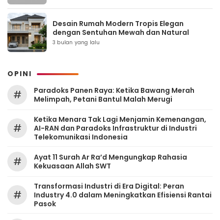
Desain Rumah Modern Tropis Elegan
dengan Sentuhan Mewah dan Natural
3 bulan yang lalu
OPINI
Paradoks Panen Raya: Ketika Bawang Merah
#
Melimpah, Petani Bantul Malah Merugi
Ketika Menara Tak Lagi Menjamin Kemenangan,
#
AI-RAN dan Paradoks Infrastruktur di Industri
Telekomunikasi Indonesia
Ayat 11 Surah Ar Ra’d Mengungkap Rahasia
#
Kekuasaan Allah SWT
Transformasi Industri di Era Digital: Peran
#
Industry 4.0 dalam Meningkatkan Efisiensi Rantai
Pasok