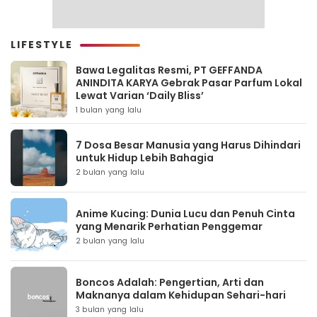
LIFESTYLE
Bawa Legalitas Resmi, PT GEFFANDA
ANINDITA KARYA Gebrak Pasar Parfum Lokal
Lewat Varian ‘Daily Bliss’
1 bulan yang lalu
7 Dosa Besar Manusia yang Harus Dihindari
untuk Hidup Lebih Bahagia
2 bulan yang lalu
Anime Kucing: Dunia Lucu dan Penuh Cinta
yang Menarik Perhatian Penggemar
2 bulan yang lalu
Boncos Adalah: Pengertian, Arti dan
Maknanya dalam Kehidupan Sehari-hari
3 bulan yang lalu