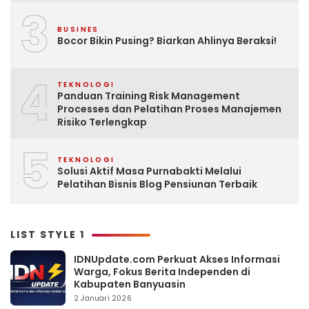
3
BUSINES
Bocor Bikin Pusing? Biarkan Ahlinya Beraksi!
4
TEKNOLOGI
Panduan Training Risk Management
Processes dan Pelatihan Proses Manajemen
Risiko Terlengkap
5
TEKNOLOGI
Solusi Aktif Masa Purnabakti Melalui
Pelatihan Bisnis Blog Pensiunan Terbaik
LIST STYLE 1
IDNUpdate.com Perkuat Akses Informasi
Warga, Fokus Berita Independen di
Kabupaten Banyuasin
2 Januari 2026