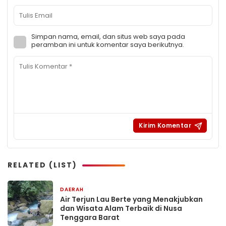
Simpan nama, email, dan situs web saya pada
peramban ini untuk komentar saya berikutnya.
RELATED (LIST)
DAERAH
2 bulan yang lalu
Air Terjun Lau Berte yang Menakjubkan
dan Wisata Alam Terbaik di Nusa
Tenggara Barat