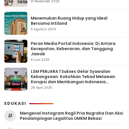
13 November 2025
Menemukan Ruang Hidup yang Ideal
Bersama Intiland
5 Agustus 2025
Peran Media Portal Indonesia: Di Antara
Kecepatan, Kebenaran, dan Tanggung
Jawab
8 Juni 2025
LSM PENJARA 1 Sukses Gelar Syawalan
Kebangsaan: Kokohkan Tekad Melawan
Korupsi dan Membangun Indonesia
Berintegritas
28 April 2025
EDUKASI
Mengenal Instagram Ragil Pria Nugraha Dan Aksi
#
Pendampingan Legalitas UMKM Bekasi