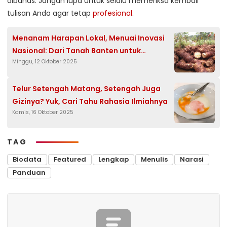
dibahas. Jangan lupa untuk selalu memeriksa kembali
tulisan Anda agar tetap
profesional
.
Menanam Harapan Lokal, Menuai Inovasi
Nasional: Dari Tanah Banten untuk
Minggu, 12 Oktober 2025
Indonesia
Telur Setengah Matang, Setengah Juga
Gizinya? Yuk, Cari Tahu Rahasia Ilmiahnya
Kamis, 16 Oktober 2025
TAG
Biodata
Featured
Lengkap
Menulis
Narasi
Panduan