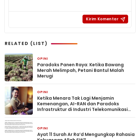
RELATED (LIST)
OPINI
6 hari yang lalu
Paradoks Panen Raya: Ketika Bawang
Merah Melimpah, Petani Bantul Malah
Merugi
OPINI
1 bulan yang lalu
Ketika Menara Tak Lagi Menjamin
Kemenangan, AI-RAN dan Paradoks
Infrastruktur di Industri Telekomunikasi
Indonesia
OPINI
2 bulan yang lalu
Ayat 11 Surah Ar Ra’d Mengungkap Rahasia
Kekuasaan Allah SWT