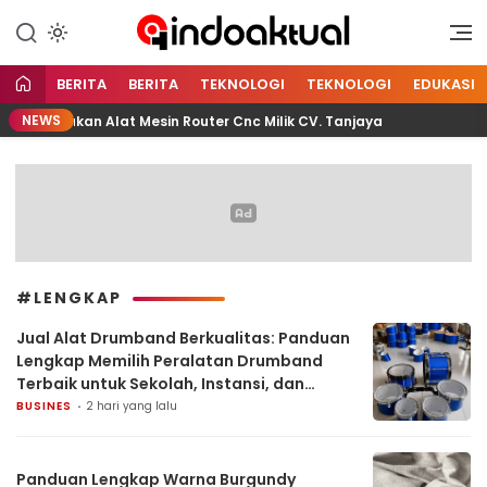
Indonesia Aktual
Indoaktual
BERITA
BERITA
TEKNOLOGI
TEKNOLOGI
EDUKASI
NEWS
nggunakan Alat Mesin Router Cnc Milik CV. Tanjaya
Pe
#LENGKAP
Jual Alat Drumband Berkualitas: Panduan
Lengkap Memilih Peralatan Drumband
Terbaik untuk Sekolah, Instansi, dan
Komunitas
BUSINES
2 hari yang lalu
Panduan Lengkap Warna Burgundy