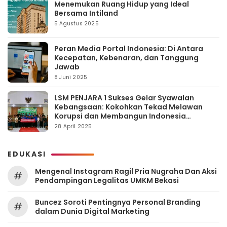
Menemukan Ruang Hidup yang Ideal
Bersama Intiland
5 Agustus 2025
Peran Media Portal Indonesia: Di Antara
Kecepatan, Kebenaran, dan Tanggung
Jawab
8 Juni 2025
LSM PENJARA 1 Sukses Gelar Syawalan
Kebangsaan: Kokohkan Tekad Melawan
Korupsi dan Membangun Indonesia
Berintegritas
28 April 2025
EDUKASI
Mengenal Instagram Ragil Pria Nugraha Dan Aksi
#
Pendampingan Legalitas UMKM Bekasi
‎Buncez Soroti Pentingnya Personal Branding
#
dalam Dunia Digital Marketing