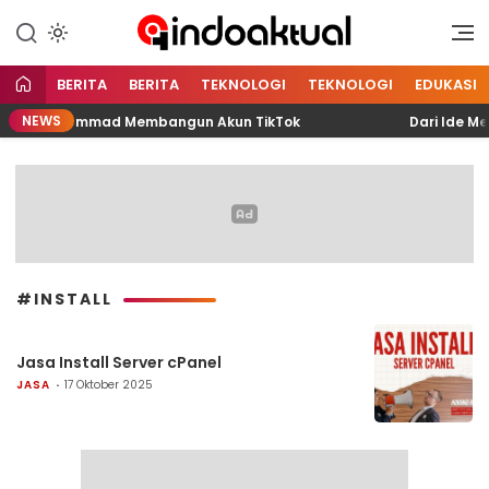
Indonesia Aktual
Indoaktual
BERITA
BERITA
TEKNOLOGI
TEKNOLOGI
EDUKASI
NEWS
n Fariz Muhammad Membangun Akun TikTok
Dari Ide Menj
#INSTALL
Jasa Install Server cPanel
JASA
17 Oktober 2025