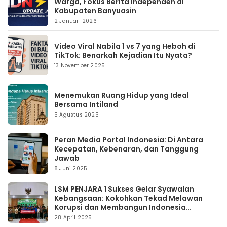
Warga, Fokus Berita Independen di
Kabupaten Banyuasin
2 Januari 2026
Video Viral Nabila 1 vs 7 yang Heboh di
TikTok: Benarkah Kejadian Itu Nyata?
13 November 2025
Menemukan Ruang Hidup yang Ideal
Bersama Intiland
5 Agustus 2025
Peran Media Portal Indonesia: Di Antara
Kecepatan, Kebenaran, dan Tanggung
Jawab
8 Juni 2025
LSM PENJARA 1 Sukses Gelar Syawalan
Kebangsaan: Kokohkan Tekad Melawan
Korupsi dan Membangun Indonesia
Berintegritas
28 April 2025