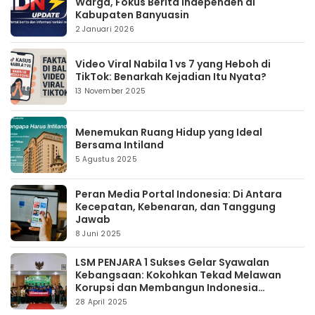
Warga, Fokus Berita Independen di
Kabupaten Banyuasin
2 Januari 2026
Video Viral Nabila 1 vs 7 yang Heboh di
TikTok: Benarkah Kejadian Itu Nyata?
13 November 2025
Menemukan Ruang Hidup yang Ideal
Bersama Intiland
5 Agustus 2025
Peran Media Portal Indonesia: Di Antara
Kecepatan, Kebenaran, dan Tanggung
Jawab
8 Juni 2025
LSM PENJARA 1 Sukses Gelar Syawalan
Kebangsaan: Kokohkan Tekad Melawan
Korupsi dan Membangun Indonesia
Berintegritas
28 April 2025