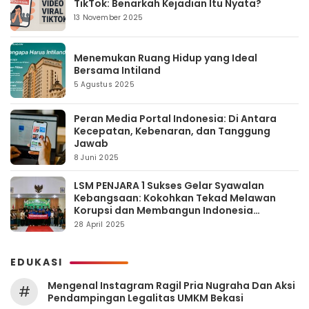
TikTok: Benarkah Kejadian Itu Nyata?
13 November 2025
Menemukan Ruang Hidup yang Ideal
Bersama Intiland
5 Agustus 2025
Peran Media Portal Indonesia: Di Antara
Kecepatan, Kebenaran, dan Tanggung
Jawab
8 Juni 2025
LSM PENJARA 1 Sukses Gelar Syawalan
Kebangsaan: Kokohkan Tekad Melawan
Korupsi dan Membangun Indonesia
Berintegritas
28 April 2025
EDUKASI
Mengenal Instagram Ragil Pria Nugraha Dan Aksi
#
Pendampingan Legalitas UMKM Bekasi