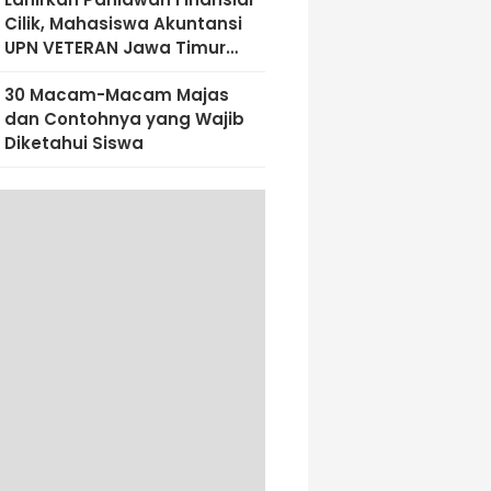
Cilik, Mahasiswa Akuntansi
UPN VETERAN Jawa Timur
Bekali Siswa SD Al-Amin
30 Macam-Macam Majas
Dengan Literasi Keuangan
dan Contohnya yang Wajib
Sejak Dini
Diketahui Siswa