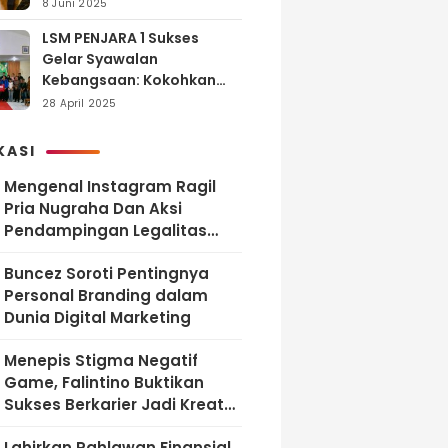
dan Tanggung Jawab
8 Juni 2025
LSM PENJARA 1 Sukses
Gelar Syawalan
Kebangsaan: Kokohkan
Tekad Melawan Korupsi
28 April 2025
dan Membangun
Indonesia Berintegritas
KASI
Mengenal Instagram Ragil
Pria Nugraha Dan Aksi
Pendampingan Legalitas
UMKM Bekasi
‎Buncez Soroti Pentingnya
Personal Branding dalam
Dunia Digital Marketing
Menepis Stigma Negatif
Game, Falintino Buktikan
Sukses Berkarier Jadi Kreator
Free Fire
Lahirkan Pahlawan Finansial