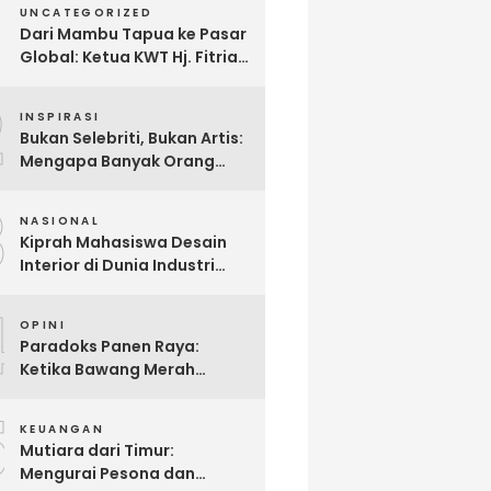
UNCATEGORIZED
Dari Mambu Tapua ke Pasar
Global: Ketua KWT Hj. Fitria
Kirim Sampel Gula Semut
2
kepada Calon Pembeli Luar
INSPIRASI
Negeri
Bukan Selebriti, Bukan Artis:
Mengapa Banyak Orang
Menonton Inijayaq?
3
NASIONAL
Kiprah Mahasiswa Desain
Interior di Dunia Industri
melalui Program Magang
4
OPINI
Paradoks Panen Raya:
Ketika Bawang Merah
Melimpah, Petani Bantul
5
Malah Merugi
KEUANGAN
Mutiara dari Timur:
Mengurai Pesona dan