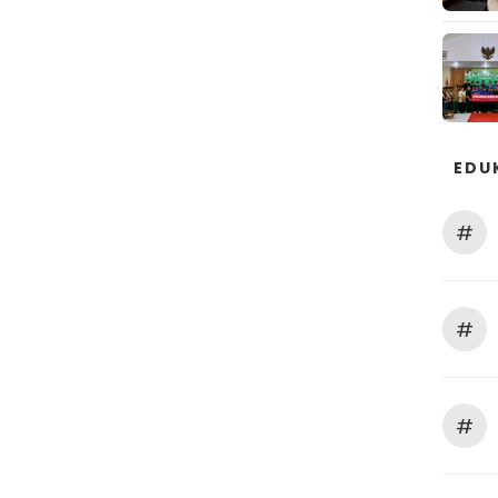
EDU
#
#
#