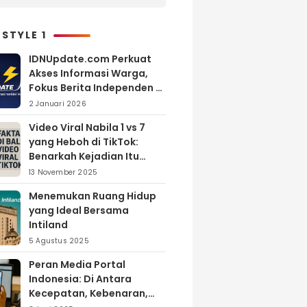
Pertumbuhan Investasi di
Maluku Utara
 STYLE 1
IDNUpdate.com Perkuat
Akses Informasi Warga,
Fokus Berita Independen di
Kabupaten Banyuasin
2 Januari 2026
Video Viral Nabila 1 vs 7
yang Heboh di TikTok:
Benarkah Kejadian Itu
Nyata?
13 November 2025
Menemukan Ruang Hidup
yang Ideal Bersama
Intiland
5 Agustus 2025
Peran Media Portal
Indonesia: Di Antara
Kecepatan, Kebenaran,