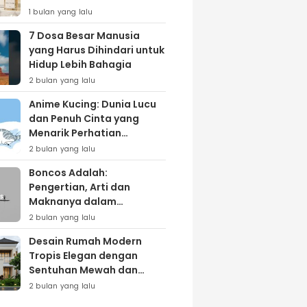
Lewat Varian ‘Daily Bliss’
1 bulan yang lalu
7 Dosa Besar Manusia
yang Harus Dihindari untuk
Hidup Lebih Bahagia
2 bulan yang lalu
Anime Kucing: Dunia Lucu
dan Penuh Cinta yang
Menarik Perhatian
Penggemar
2 bulan yang lalu
Boncos Adalah:
Pengertian, Arti dan
Maknanya dalam
Kehidupan Sehari-hari
2 bulan yang lalu
Desain Rumah Modern
Tropis Elegan dengan
Sentuhan Mewah dan
Natural
2 bulan yang lalu