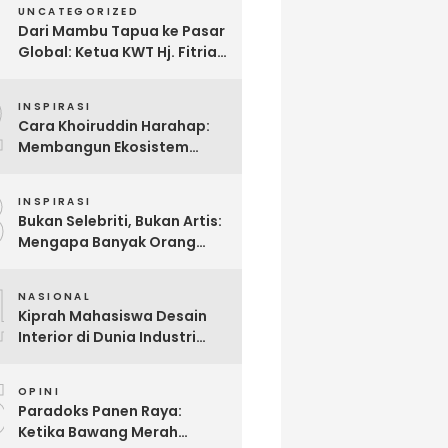
UNCATEGORIZED
Dari Mambu Tapua ke Pasar
Global: Ketua KWT Hj. Fitria
Kirim Sampel Gula Semut
2
kepada Calon Pembeli Luar
INSPIRASI
Negeri
Cara Khoiruddin Harahap:
Membangun Ekosistem
“Naik Bersama, Tumbuh
3
Bersama” di Dunia Kreator
INSPIRASI
Digital
Bukan Selebriti, Bukan Artis:
Mengapa Banyak Orang
Menonton Inijayaq?
4
NASIONAL
Kiprah Mahasiswa Desain
Interior di Dunia Industri
melalui Program Magang
5
OPINI
Paradoks Panen Raya:
Ketika Bawang Merah