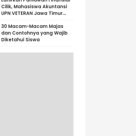
Cilik, Mahasiswa Akuntansi
UPN VETERAN Jawa Timur
Bekali Siswa SD Al-Amin
30 Macam-Macam Majas
Dengan Literasi Keuangan
dan Contohnya yang Wajib
Sejak Dini
Diketahui Siswa