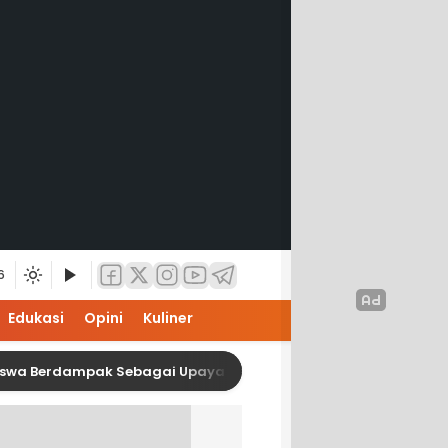
6
Edukasi
Opini
Kuliner
dampak Sebagai Upaya Kesiapan Karier Mahasiswa Interior IS