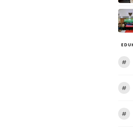
EDU
#
#
#