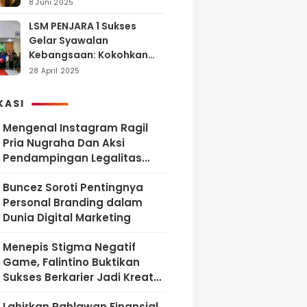
dan Tanggung Jawab
8 Juni 2025
LSM PENJARA 1 Sukses
Gelar Syawalan
Kebangsaan: Kokohkan
Tekad Melawan Korupsi
28 April 2025
dan Membangun
Indonesia Berintegritas
KASI
Mengenal Instagram Ragil
Pria Nugraha Dan Aksi
Pendampingan Legalitas
UMKM Bekasi
‎Buncez Soroti Pentingnya
Personal Branding dalam
Dunia Digital Marketing
Menepis Stigma Negatif
Game, Falintino Buktikan
Sukses Berkarier Jadi Kreator
Free Fire
Lahirkan Pahlawan Finansial