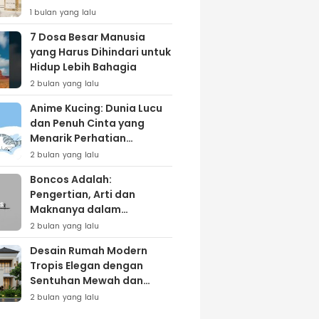
Lewat Varian ‘Daily Bliss’
1 bulan yang lalu
7 Dosa Besar Manusia
yang Harus Dihindari untuk
Hidup Lebih Bahagia
2 bulan yang lalu
Anime Kucing: Dunia Lucu
dan Penuh Cinta yang
Menarik Perhatian
Penggemar
2 bulan yang lalu
Boncos Adalah:
Pengertian, Arti dan
Maknanya dalam
Kehidupan Sehari-hari
2 bulan yang lalu
Desain Rumah Modern
Tropis Elegan dengan
Sentuhan Mewah dan
Natural
2 bulan yang lalu