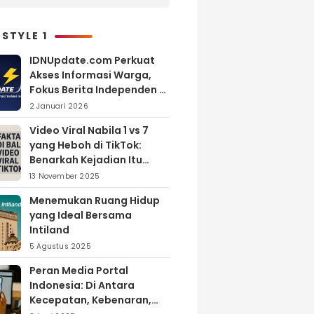
Melimpah, Petani Bantul
Malah Merugi
 STYLE 1
IDNUpdate.com Perkuat
Akses Informasi Warga,
Fokus Berita Independen di
Kabupaten Banyuasin
2 Januari 2026
Video Viral Nabila 1 vs 7
yang Heboh di TikTok:
Benarkah Kejadian Itu
Nyata?
13 November 2025
Menemukan Ruang Hidup
yang Ideal Bersama
Intiland
5 Agustus 2025
Peran Media Portal
Indonesia: Di Antara
Kecepatan, Kebenaran,