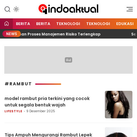
Indonesia Aktual
Indoaktual
BERITA
BERITA
TEKNOLOGI
TEKNOLOGI
EDUKASI
NEWS
Pelatihan Proses Manajemen Risiko Terlengkap
Solus
#RAMBUT
model rambut pria terkini yang cocok
untuk segala bentuk wajah
LIFESTYLE
9 Desember 2025
Tips Ampuh Mengurangi Rambut Lepek