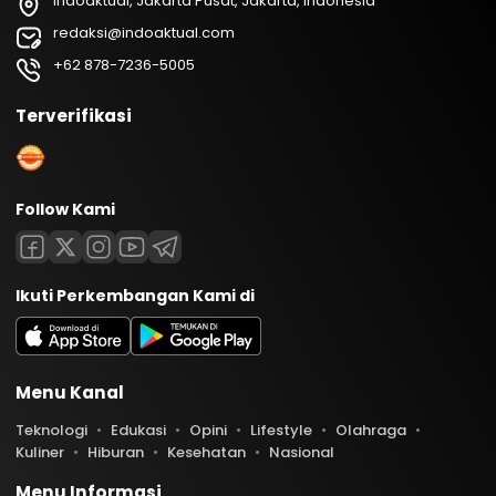
Indoaktual, Jakarta Pusat, Jakarta, Indonesia
redaksi@indoaktual.com
+62 878-7236-5005
Terverifikasi
Follow Kami
Ikuti Perkembangan Kami di
Menu Kanal
Teknologi
Edukasi
Opini
Lifestyle
Olahraga
Kuliner
Hiburan
Kesehatan
Nasional
Menu Informasi