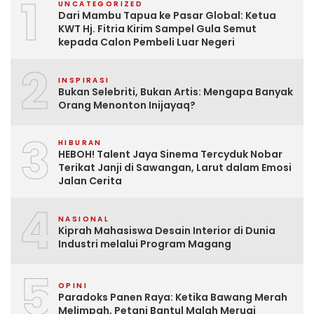
1
UNCATEGORIZED
Dari Mambu Tapua ke Pasar Global: Ketua
KWT Hj. Fitria Kirim Sampel Gula Semut
kepada Calon Pembeli Luar Negeri
2
INSPIRASI
Bukan Selebriti, Bukan Artis: Mengapa Banyak
Orang Menonton Inijayaq?
3
HIBURAN
HEBOH! Talent Jaya Sinema Tercyduk Nobar
Terikat Janji di Sawangan, Larut dalam Emosi
Jalan Cerita
4
NASIONAL
Kiprah Mahasiswa Desain Interior di Dunia
Industri melalui Program Magang
5
OPINI
Paradoks Panen Raya: Ketika Bawang Merah
Melimpah, Petani Bantul Malah Merugi