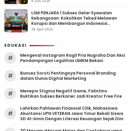
8 Juni 2025
LSM PENJARA 1 Sukses Gelar Syawalan
Kebangsaan: Kokohkan Tekad Melawan
Korupsi dan Membangun Indonesia
Berintegritas
28 April 2025
EDUKASI
Mengenal Instagram Ragil Pria Nugraha Dan Aksi
#
Pendampingan Legalitas UMKM Bekasi
‎Buncez Soroti Pentingnya Personal Branding
#
dalam Dunia Digital Marketing
Menepis Stigma Negatif Game, Falintino
#
Buktikan Sukses Berkarier Jadi Kreator Free Fire
Lahirkan Pahlawan Finansial Cilik, Mahasiswa
#
Akuntansi UPN VETERAN Jawa Timur Bekali Siswa
SD Al-Amin Dengan Literasi Keuangan Sejak Dini
30 Macam-Macam Majas dan Contohnya yang