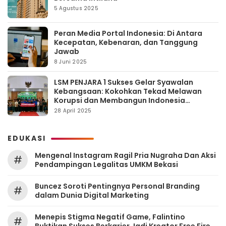
5 Agustus 2025
Peran Media Portal Indonesia: Di Antara
Kecepatan, Kebenaran, dan Tanggung
Jawab
8 Juni 2025
LSM PENJARA 1 Sukses Gelar Syawalan
Kebangsaan: Kokohkan Tekad Melawan
Korupsi dan Membangun Indonesia
Berintegritas
28 April 2025
EDUKASI
Mengenal Instagram Ragil Pria Nugraha Dan Aksi
#
Pendampingan Legalitas UMKM Bekasi
‎Buncez Soroti Pentingnya Personal Branding
#
dalam Dunia Digital Marketing
Menepis Stigma Negatif Game, Falintino
#