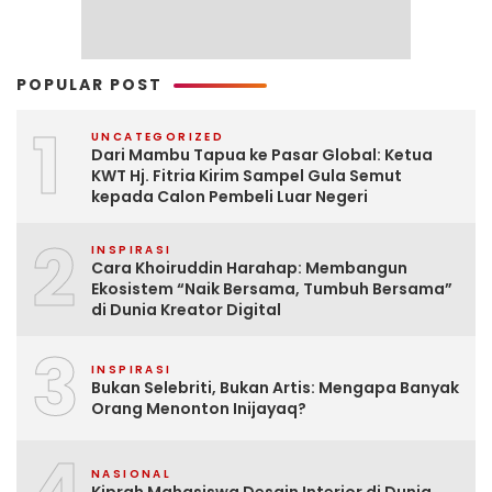
POPULAR POST
1
UNCATEGORIZED
Dari Mambu Tapua ke Pasar Global: Ketua
KWT Hj. Fitria Kirim Sampel Gula Semut
kepada Calon Pembeli Luar Negeri
2
INSPIRASI
Cara Khoiruddin Harahap: Membangun
Ekosistem “Naik Bersama, Tumbuh Bersama”
di Dunia Kreator Digital
3
INSPIRASI
Bukan Selebriti, Bukan Artis: Mengapa Banyak
Orang Menonton Inijayaq?
NASIONAL
Kiprah Mahasiswa Desain Interior di Dunia