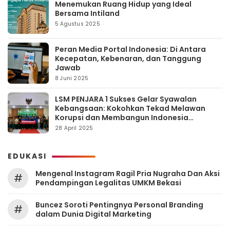
Menemukan Ruang Hidup yang Ideal
Bersama Intiland
5 Agustus 2025
Peran Media Portal Indonesia: Di Antara
Kecepatan, Kebenaran, dan Tanggung
Jawab
8 Juni 2025
LSM PENJARA 1 Sukses Gelar Syawalan
Kebangsaan: Kokohkan Tekad Melawan
Korupsi dan Membangun Indonesia
Berintegritas
28 April 2025
EDUKASI
Mengenal Instagram Ragil Pria Nugraha Dan Aksi
#
Pendampingan Legalitas UMKM Bekasi
‎Buncez Soroti Pentingnya Personal Branding
#
dalam Dunia Digital Marketing