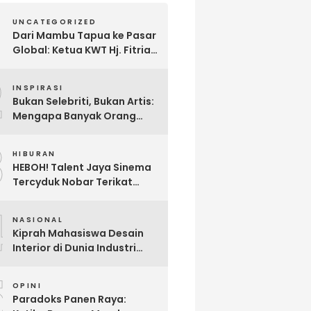
UNCATEGORIZED
Dari Mambu Tapua ke Pasar
Global: Ketua KWT Hj. Fitria
Kirim Sampel Gula Semut
2
kepada Calon Pembeli Luar
INSPIRASI
Negeri
Bukan Selebriti, Bukan Artis:
Mengapa Banyak Orang
Menonton Inijayaq?
3
HIBURAN
HEBOH! Talent Jaya Sinema
Tercyduk Nobar Terikat
Janji di Sawangan, Larut
4
dalam Emosi Jalan Cerita
NASIONAL
Kiprah Mahasiswa Desain
Interior di Dunia Industri
melalui Program Magang
5
OPINI
Paradoks Panen Raya: