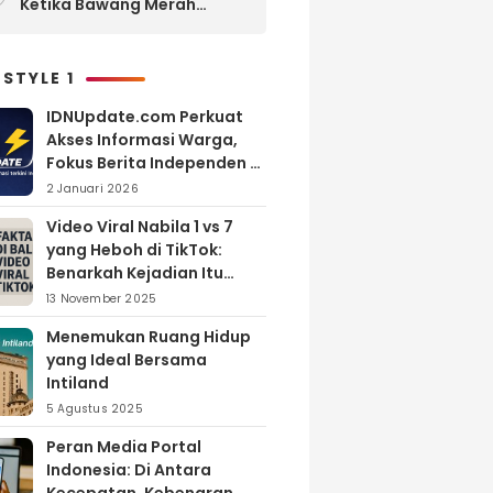
Ketika Bawang Merah
Melimpah, Petani Bantul
Malah Merugi
 STYLE 1
IDNUpdate.com Perkuat
Akses Informasi Warga,
Fokus Berita Independen di
Kabupaten Banyuasin
2 Januari 2026
Video Viral Nabila 1 vs 7
yang Heboh di TikTok:
Benarkah Kejadian Itu
Nyata?
13 November 2025
Menemukan Ruang Hidup
yang Ideal Bersama
Intiland
5 Agustus 2025
Peran Media Portal
Indonesia: Di Antara