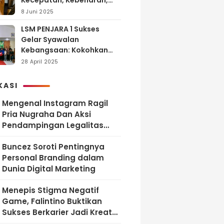
Kecepatan, Kebenaran,
dan Tanggung Jawab
8 Juni 2025
LSM PENJARA 1 Sukses
Gelar Syawalan
Kebangsaan: Kokohkan
Tekad Melawan Korupsi
28 April 2025
dan Membangun
Indonesia Berintegritas
KASI
Mengenal Instagram Ragil
Pria Nugraha Dan Aksi
Pendampingan Legalitas
UMKM Bekasi
‎Buncez Soroti Pentingnya
Personal Branding dalam
Dunia Digital Marketing
Menepis Stigma Negatif
Game, Falintino Buktikan
Sukses Berkarier Jadi Kreator
Free Fire