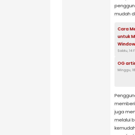
penggun
mudah di
Cara M
untuk M
Window
Sabtu, 14 
OG arti
Minggu, 1
Pengguna
memberik
juga me
melalui 
kemudahan