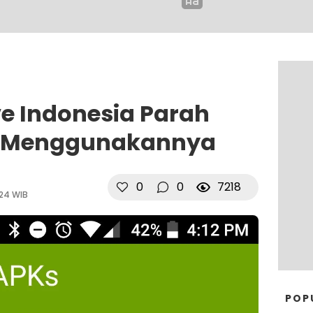
ve Indonesia Parah
a Menggunakannya
0
0
7218
:24 WIB
POP