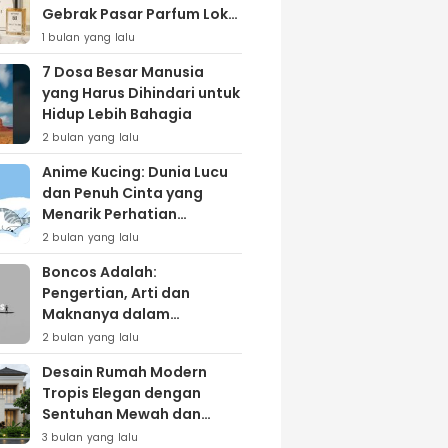
Gebrak Pasar Parfum Lokal
Lewat Varian ‘Daily Bliss’
1 bulan yang lalu
7 Dosa Besar Manusia
yang Harus Dihindari untuk
Hidup Lebih Bahagia
2 bulan yang lalu
Anime Kucing: Dunia Lucu
dan Penuh Cinta yang
Menarik Perhatian
Penggemar
2 bulan yang lalu
Boncos Adalah:
Pengertian, Arti dan
Maknanya dalam
Kehidupan Sehari-hari
2 bulan yang lalu
Desain Rumah Modern
Tropis Elegan dengan
Sentuhan Mewah dan
Natural
3 bulan yang lalu