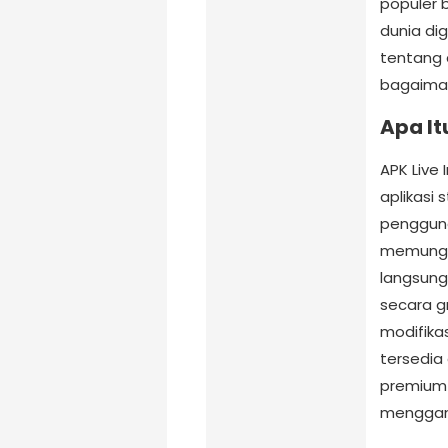
populer 
dunia dig
tentang 
bagaima
Apa It
APK Live 
aplikasi
pengguna 
memungk
langsung,
secara gr
modifika
tersedia 
premium 
menggang