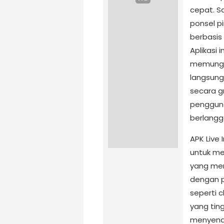
cepat. S
ponsel p
berbasis
Aplikasi 
memungk
langsung,
secara gr
pengguna
berlang
APK Live
untuk me
yang mem
dengan pe
seperti 
yang ti
menyenang