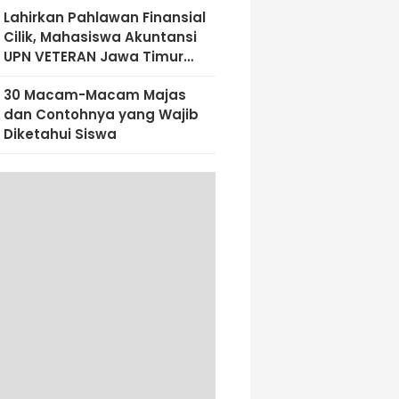
Lahirkan Pahlawan Finansial
Cilik, Mahasiswa Akuntansi
UPN VETERAN Jawa Timur
Bekali Siswa SD Al-Amin
30 Macam-Macam Majas
Dengan Literasi Keuangan
dan Contohnya yang Wajib
Sejak Dini
Diketahui Siswa