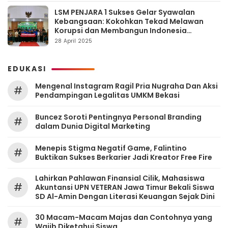
LSM PENJARA 1 Sukses Gelar Syawalan
Kebangsaan: Kokohkan Tekad Melawan
Korupsi dan Membangun Indonesia
Berintegritas
28 April 2025
EDUKASI
Mengenal Instagram Ragil Pria Nugraha Dan Aksi
#
Pendampingan Legalitas UMKM Bekasi
‎Buncez Soroti Pentingnya Personal Branding
#
dalam Dunia Digital Marketing
Menepis Stigma Negatif Game, Falintino
#
Buktikan Sukses Berkarier Jadi Kreator Free Fire
Lahirkan Pahlawan Finansial Cilik, Mahasiswa
#
Akuntansi UPN VETERAN Jawa Timur Bekali Siswa
SD Al-Amin Dengan Literasi Keuangan Sejak Dini
30 Macam-Macam Majas dan Contohnya yang
#
Wajib Diketahui Siswa