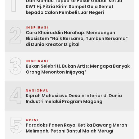
1
Dari Mambu Tapua ke Pasar Global: Ketua
KWT Hj. Fitria Kirim Sampel Gula Semut
kepada Calon Pembeli Luar Negeri
2
INSPIRASI
Cara Khoiruddin Harahap: Membangun
Ekosistem “Naik Bersama, Tumbuh Bersama”
di Dunia Kreator Digital
3
INSPIRASI
Bukan Selebriti, Bukan Artis: Mengapa Banyak
Orang Menonton Inijayaq?
4
NASIONAL
Kiprah Mahasiswa Desain Interior di Dunia
Industri melalui Program Magang
5
OPINI
Paradoks Panen Raya: Ketika Bawang Merah
Melimpah, Petani Bantul Malah Merugi