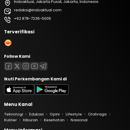
Indoaktual, Jakarta Pusat, Jakarta, Indonesia
redaksi@indoaktual.com
+62 878-7236-5005
Terverifikasi
Follow Kami
Ikuti Perkembangan Kami di
Menu Kanal
Teknologi
Edukasi
Opini
Lifestyle
Olahraga
Kuliner
Hiburan
Kesehatan
Nasional