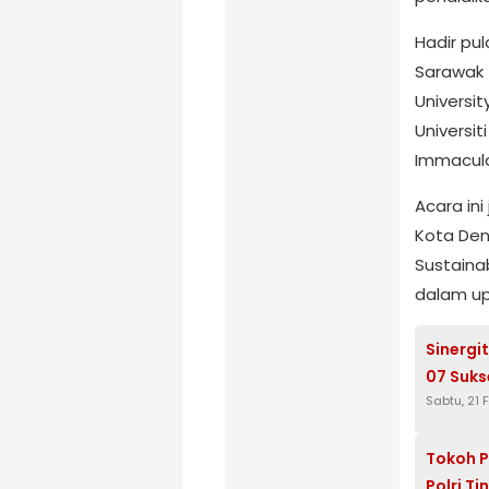
Hadir pul
Sarawak 
Universi
Universit
Immacula
Acara in
Kota Den
Sustaina
dalam up
Sinergi
07 Suks
Sabtu, 21 
Tokoh P
Polri T