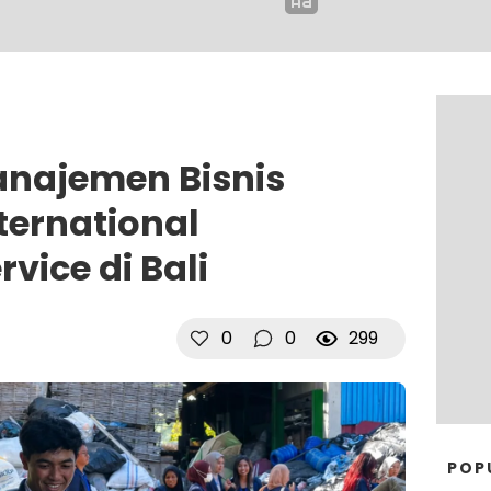
najemen Bisnis
nternational
ice di Bali
0
0
299
POP