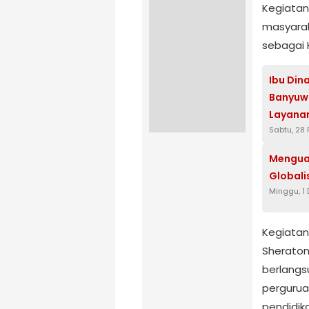
Kegiatan
masyarak
sebagai 
Ibu Din
Banyuwa
Layana
Sabtu, 28
Menguat
Globali
Minggu, 1
Kegiatan 
Sheraton
berlangsu
perguruan
pendidik