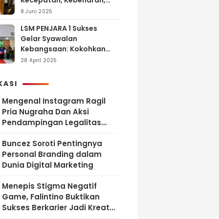
Kecepatan, Kebenaran,
dan Tanggung Jawab
8 Juni 2025
LSM PENJARA 1 Sukses
Gelar Syawalan
Kebangsaan: Kokohkan
Tekad Melawan Korupsi
28 April 2025
dan Membangun
Indonesia Berintegritas
KASI
Mengenal Instagram Ragil
Pria Nugraha Dan Aksi
Pendampingan Legalitas
UMKM Bekasi
‎Buncez Soroti Pentingnya
Personal Branding dalam
Dunia Digital Marketing
Menepis Stigma Negatif
Game, Falintino Buktikan
Sukses Berkarier Jadi Kreator
Free Fire