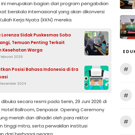
 ini merupakan bagian dari program pengabdian
at berskala internasional yang akan dikonversi
Kuliah Kerja Nyata (KKN) mereka.
a Lorenza Sidak Puskesmas Sobo
ngi, Temuan Penting Terkait
n Kesehatan Warga
EDU
 Februari 2026
#
kan Posisi Bahasa Indonesia di Era
sasi
 Desember 2024
#
dibuka secara resmi pada Senin, 29 Juni 2026 di
 Hotel Ballroom, Denpasar. Opening Ceremony
ng meriah dan dihadiri oleh para rektor
#
 tinggi mitra, serta perwakilan institusi
an dari berbagai negara.