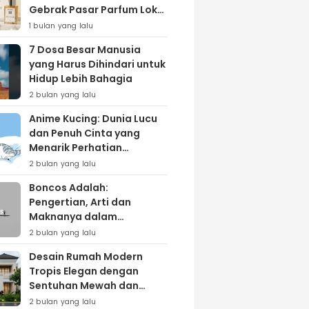
Gebrak Pasar Parfum Lokal
Lewat Varian ‘Daily Bliss’
1 bulan yang lalu
7 Dosa Besar Manusia
yang Harus Dihindari untuk
Hidup Lebih Bahagia
2 bulan yang lalu
Anime Kucing: Dunia Lucu
dan Penuh Cinta yang
Menarik Perhatian
Penggemar
2 bulan yang lalu
Boncos Adalah:
Pengertian, Arti dan
Maknanya dalam
Kehidupan Sehari-hari
2 bulan yang lalu
Desain Rumah Modern
Tropis Elegan dengan
Sentuhan Mewah dan
Natural
2 bulan yang lalu