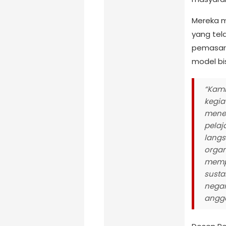
Mereka 
yang tel
pemasara
model bi
“Kami
kegia
mener
pelaj
langs
organ
memp
susta
negar
anggo