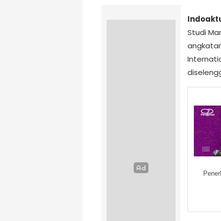
Indoakt
Studi Ma
angkatan
Internat
diselengg
Pener