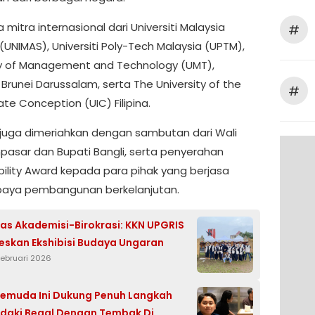
a mitra internasional dari Universiti Malaysia
#
(UNIMAS), Universiti Poly-Tech Malaysia (UPTM),
ty of Management and Technology (UMT),
i Brunei Darussalam, serta The University of the
#
te Conception (UIC) Filipina.
i juga dimeriahkan dengan sambutan dari Wali
pasar dan Bupati Bangli, serta penyerahan
bility Award kepada para pihak yang berjasa
aya pembangunan berkelanjutan.
tas Akademisi-Birokrasi: KKN UPGRIS
eskan Ekshibisi Budaya Ungaran
Februari 2026
emuda Ini Dukung Penuh Langkah
indaki Begal Dengan Tembak Di