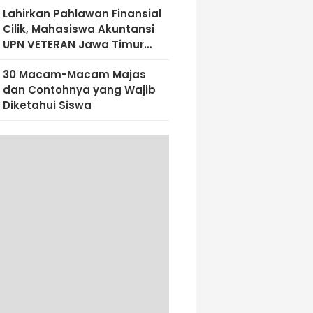
Lahirkan Pahlawan Finansial
Cilik, Mahasiswa Akuntansi
UPN VETERAN Jawa Timur
Bekali Siswa SD Al-Amin
30 Macam-Macam Majas
Dengan Literasi Keuangan
dan Contohnya yang Wajib
Sejak Dini
Diketahui Siswa