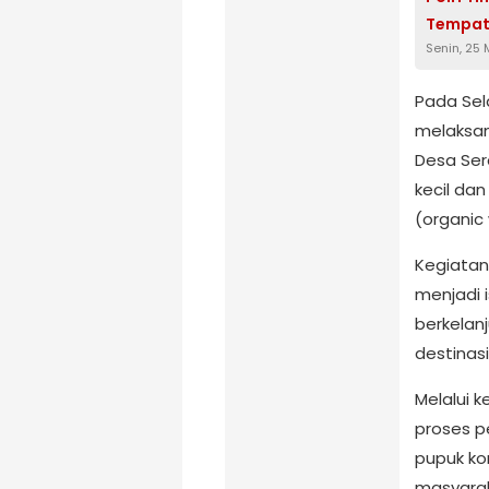
Tempa
Senin, 25
Pada Sel
melaksan
Desa Ser
kecil da
(organi
Kegiatan
menjadi 
berkelanj
destinasi
Melalui 
proses p
pupuk ko
masyara