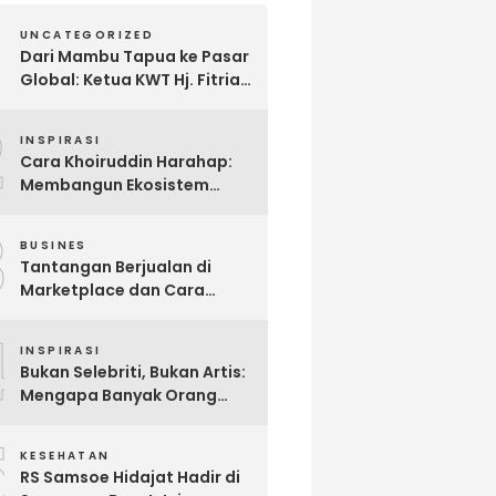
UNCATEGORIZED
Dari Mambu Tapua ke Pasar
Global: Ketua KWT Hj. Fitria
Kirim Sampel Gula Semut
2
kepada Calon Pembeli Luar
INSPIRASI
Negeri
Cara Khoiruddin Harahap:
Membangun Ekosistem
“Naik Bersama, Tumbuh
3
Bersama” di Dunia Kreator
BUSINES
Digital
Tantangan Berjualan di
Marketplace dan Cara
Mengatasinya melalui
4
Omnichannel Commerce
INSPIRASI
Bukan Selebriti, Bukan Artis:
Mengapa Banyak Orang
Menonton Inijayaq?
5
KESEHATAN
RS Samsoe Hidajat Hadir di