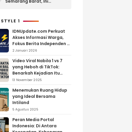
Semarang Barat, Ini
Layanan yang Ditawarkan
 STYLE 1
IDNUpdate.com Perkuat
Akses Informasi Warga,
Fokus Berita Independen di
Kabupaten Banyuasin
2 Januari 2026
Video Viral Nabila 1 vs 7
yang Heboh di TikTok:
Benarkah Kejadian Itu
Nyata?
13 November 2025
Menemukan Ruang Hidup
yang Ideal Bersama
Intiland
5 Agustus 2025
Peran Media Portal
Indonesia: Di Antara