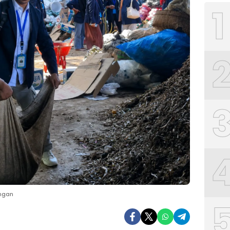
1
angan