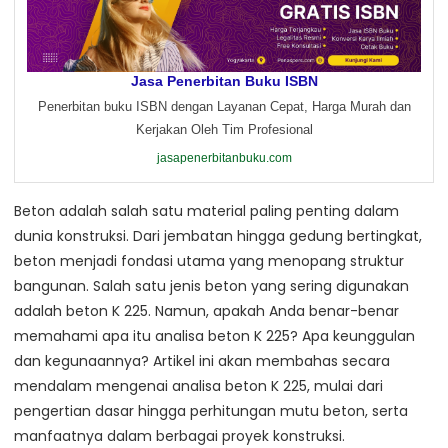
Jasa Penerbitan Buku ISBN
Penerbitan buku ISBN dengan Layanan Cepat, Harga Murah dan
Kerjakan Oleh Tim Profesional
jasapenerbitanbuku.com
Beton adalah salah satu material paling penting dalam
dunia konstruksi. Dari jembatan hingga gedung bertingkat,
beton menjadi fondasi utama yang menopang struktur
bangunan. Salah satu jenis beton yang sering digunakan
adalah beton K 225. Namun, apakah Anda benar-benar
memahami apa itu analisa beton K 225? Apa keunggulan
dan kegunaannya? Artikel ini akan membahas secara
mendalam mengenai analisa beton K 225, mulai dari
pengertian dasar hingga perhitungan mutu beton, serta
manfaatnya dalam berbagai proyek konstruksi.