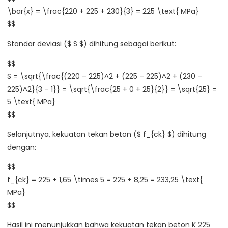
\bar{x} = \frac{220 + 225 + 230}{3} = 225 \text{ MPa}
$$
Standar deviasi ($ S $) dihitung sebagai berikut:
$$
S = \sqrt{\frac{(220 – 225)^2 + (225 – 225)^2 + (230 –
225)^2}{3 – 1}} = \sqrt{\frac{25 + 0 + 25}{2}} = \sqrt{25} =
5 \text{ MPa}
$$
Selanjutnya, kekuatan tekan beton ($ f_{ck} $) dihitung
dengan:
$$
f_{ck} = 225 + 1,65 \times 5 = 225 + 8,25 = 233,25 \text{
MPa}
$$
Hasil ini menunjukkan bahwa kekuatan tekan beton K 225