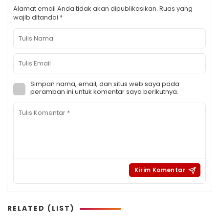
Alamat email Anda tidak akan dipublikasikan.
Ruas yang
wajib ditandai
*
Simpan nama, email, dan situs web saya pada
peramban ini untuk komentar saya berikutnya.
RELATED (LIST)