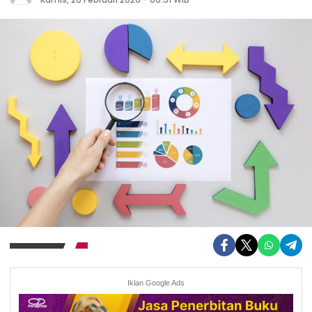
Iklan Google Ads