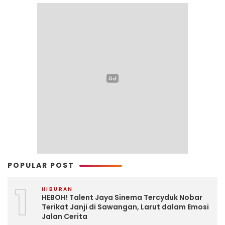
POPULAR POST
1
HIBURAN
HEBOH! Talent Jaya Sinema Tercyduk Nobar
Terikat Janji di Sawangan, Larut dalam Emosi
Jalan Cerita