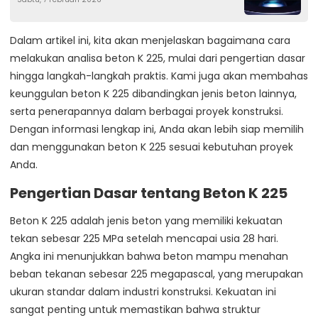
Dalam artikel ini, kita akan menjelaskan bagaimana cara
melakukan analisa beton K 225, mulai dari pengertian dasar
hingga langkah-langkah praktis. Kami juga akan membahas
keunggulan beton K 225 dibandingkan jenis beton lainnya,
serta penerapannya dalam berbagai proyek konstruksi.
Dengan informasi lengkap ini, Anda akan lebih siap memilih
dan menggunakan beton K 225 sesuai kebutuhan proyek
Anda.
Pengertian Dasar tentang Beton K 225
Beton K 225 adalah jenis beton yang memiliki kekuatan
tekan sebesar 225 MPa setelah mencapai usia 28 hari.
Angka ini menunjukkan bahwa beton mampu menahan
beban tekanan sebesar 225 megapascal, yang merupakan
ukuran standar dalam industri konstruksi. Kekuatan ini
sangat penting untuk memastikan bahwa struktur