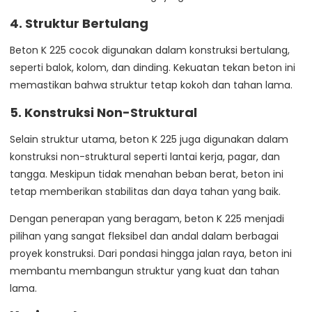
4. Struktur Bertulang
Beton K 225 cocok digunakan dalam konstruksi bertulang,
seperti balok, kolom, dan dinding. Kekuatan tekan beton ini
memastikan bahwa struktur tetap kokoh dan tahan lama.
5. Konstruksi Non-Struktural
Selain struktur utama, beton K 225 juga digunakan dalam
konstruksi non-struktural seperti lantai kerja, pagar, dan
tangga. Meskipun tidak menahan beban berat, beton ini
tetap memberikan stabilitas dan daya tahan yang baik.
Dengan penerapan yang beragam, beton K 225 menjadi
pilihan yang sangat fleksibel dan andal dalam berbagai
proyek konstruksi. Dari pondasi hingga jalan raya, beton ini
membantu membangun struktur yang kuat dan tahan
lama.