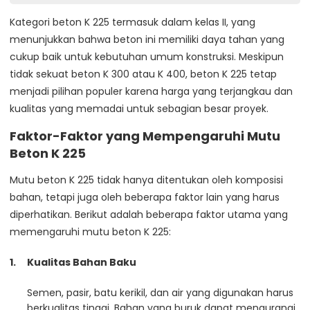
Kategori beton K 225 termasuk dalam kelas II, yang
menunjukkan bahwa beton ini memiliki daya tahan yang
cukup baik untuk kebutuhan umum konstruksi. Meskipun
tidak sekuat beton K 300 atau K 400, beton K 225 tetap
menjadi pilihan populer karena harga yang terjangkau dan
kualitas yang memadai untuk sebagian besar proyek.
Faktor-Faktor yang Mempengaruhi Mutu
Beton K 225
Mutu beton K 225 tidak hanya ditentukan oleh komposisi
bahan, tetapi juga oleh beberapa faktor lain yang harus
diperhatikan. Berikut adalah beberapa faktor utama yang
memengaruhi mutu beton K 225:
Kualitas Bahan Baku
Semen, pasir, batu kerikil, dan air yang digunakan harus
berkualitas tinggi. Bahan yang buruk dapat mengurangi