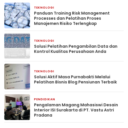
TEKNOLOGI
5 hari yang lalu
Panduan Training Risk Management
Processes dan Pelatihan Proses
Manajemen Risiko Terlengkap
TEKNOLOGI
5 hari yang lalu
Solusi Pelatihan Pengambilan Data dan
Kontrol Kualitas Perusahaan Anda
TEKNOLOGI
5 hari yang lalu
Solusi Aktif Masa Purnabakti Melalui
Pelatihan Bisnis Blog Pensiunan Terbaik
PENDIDIKAN
3 minggu yang lalu
Pengalaman Magang Mahasiswi Desain
Interior ISI Surakarta di PT. Vastu Astri
Pradana