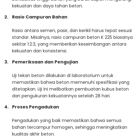
kekuatan dan daya tahan beton.
Rasio Campuran Bahan
Rasio antara semen, pasir, dan kerikil harus tepat sesuai
standar. Misalnya, rasio campuran beton K 225 biasanya
sekitar 1:2:3, yang memberikan keseimbangan antara
kekuatan dan konsistensi.
Pemeriksaan dan Pengujian
Uji tekan beton dilakukan di laboratorium untuk
memastikan bahwa beton memenuhi spesifikasi yang
ditetapkan. Uji ini melibatkan pembuatan kubus beton
dan pengukuran kekuatannya setelah 28 hari.
Proses Pengadukan
Pengadukan yang baik memastikan bahwa semua
bahan tercampur homogen, sehingga meningkatkan
kualitas akhir beton.