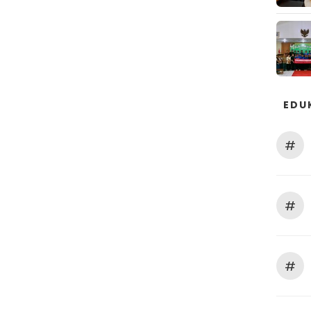
EDU
#
#
#