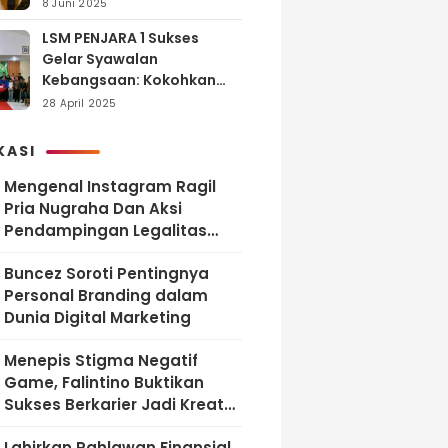
dan Tanggung Jawab
8 Juni 2025
LSM PENJARA 1 Sukses
Gelar Syawalan
Kebangsaan: Kokohkan
Tekad Melawan Korupsi
28 April 2025
dan Membangun
Indonesia Berintegritas
KASI
Mengenal Instagram Ragil
Pria Nugraha Dan Aksi
Pendampingan Legalitas
UMKM Bekasi
‎Buncez Soroti Pentingnya
Personal Branding dalam
Dunia Digital Marketing
Menepis Stigma Negatif
Game, Falintino Buktikan
Sukses Berkarier Jadi Kreator
Free Fire
Lahirkan Pahlawan Finansial