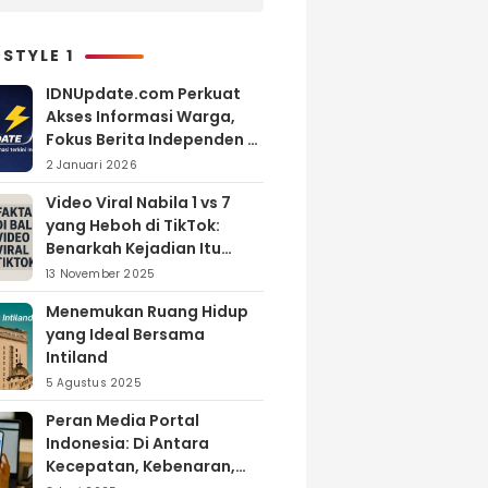
Melimpah, Petani Bantul
Malah Merugi
 STYLE 1
IDNUpdate.com Perkuat
Akses Informasi Warga,
Fokus Berita Independen di
Kabupaten Banyuasin
2 Januari 2026
Video Viral Nabila 1 vs 7
yang Heboh di TikTok:
Benarkah Kejadian Itu
Nyata?
13 November 2025
Menemukan Ruang Hidup
yang Ideal Bersama
Intiland
5 Agustus 2025
Peran Media Portal
Indonesia: Di Antara
Kecepatan, Kebenaran,