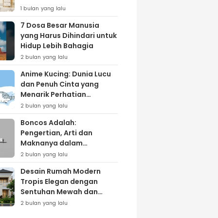
Lewat Varian ‘Daily Bliss’
1 bulan yang lalu
7 Dosa Besar Manusia
yang Harus Dihindari untuk
Hidup Lebih Bahagia
2 bulan yang lalu
Anime Kucing: Dunia Lucu
dan Penuh Cinta yang
Menarik Perhatian
Penggemar
2 bulan yang lalu
Boncos Adalah:
Pengertian, Arti dan
Maknanya dalam
Kehidupan Sehari-hari
2 bulan yang lalu
Desain Rumah Modern
Tropis Elegan dengan
Sentuhan Mewah dan
Natural
2 bulan yang lalu