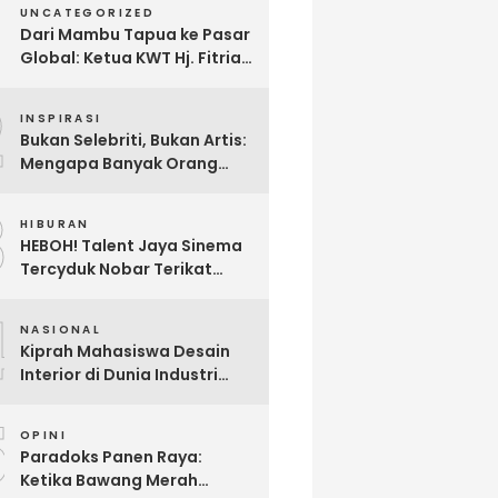
UNCATEGORIZED
Dari Mambu Tapua ke Pasar
Global: Ketua KWT Hj. Fitria
Kirim Sampel Gula Semut
2
kepada Calon Pembeli Luar
INSPIRASI
Negeri
Bukan Selebriti, Bukan Artis:
Mengapa Banyak Orang
Menonton Inijayaq?
3
HIBURAN
HEBOH! Talent Jaya Sinema
Tercyduk Nobar Terikat
Janji di Sawangan, Larut
4
dalam Emosi Jalan Cerita
NASIONAL
Kiprah Mahasiswa Desain
Interior di Dunia Industri
melalui Program Magang
5
OPINI
Paradoks Panen Raya:
Ketika Bawang Merah