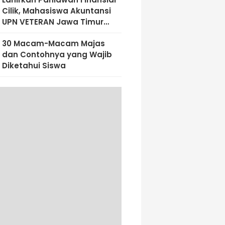
Cilik, Mahasiswa Akuntansi
UPN VETERAN Jawa Timur
Bekali Siswa SD Al-Amin
30 Macam-Macam Majas
Dengan Literasi Keuangan
dan Contohnya yang Wajib
Sejak Dini
Diketahui Siswa