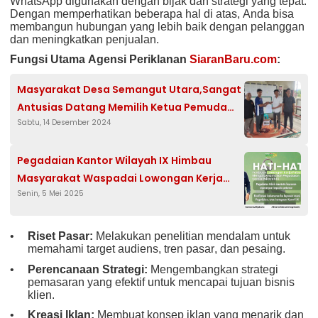
WhatsApp digunakan dengan bijak dan strategi yang tepat.
Dengan memperhatikan beberapa hal di atas, Anda bisa
membangun hubungan yang lebih baik dengan pelanggan
dan meningkatkan penjualan.
Fungsi Utama Agensi Periklanan
SiaranBaru.com
:
Masyarakat Desa Semangut Utara,Sangat
Antusias Datang Memilih Ketua Pemuda
Sabtu, 14 Desember 2024
Organisasi (OPSU)
Pegadaian Kantor Wilayah IX Himbau
Masyarakat Waspadai Lowongan Kerja
Senin, 5 Mei 2025
Palsu
Riset Pasar:
Melakukan penelitian mendalam untuk
memahami target audiens, tren pasar, dan pesaing.
Perencanaan Strategi:
Mengembangkan strategi
pemasaran yang efektif untuk mencapai tujuan bisnis
klien.
Kreasi Iklan:
Membuat konsep iklan yang menarik dan