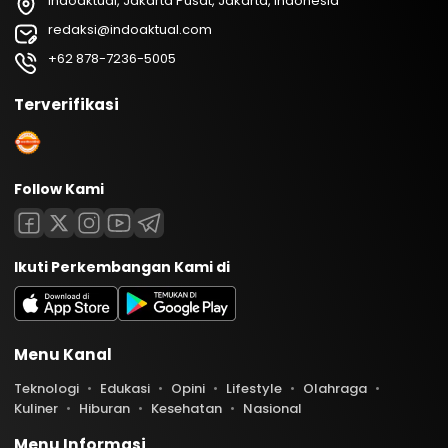
Indoaktual, Jakarta Pusat, Jakarta, Indonesia
redaksi@indoaktual.com
+62 878-7236-5005
Terverifikasi
Follow Kami
Ikuti Perkembangan Kami di
Menu Kanal
Teknologi
Edukasi
Opini
Lifestyle
Olahraga
Kuliner
Hiburan
Kesehatan
Nasional
Menu Informasi