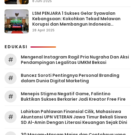
8 Juni 2025
LSM PENJARA 1 Sukses Gelar Syawalan
Kebangsaan: Kokohkan Tekad Melawan
Korupsi dan Membangun Indonesia
Berintegritas
28 April 2025
EDUKASI
Mengenal Instagram Ragil Pria Nugraha Dan Aksi
#
Pendampingan Legalitas UMKM Bekasi
‎Buncez Soroti Pentingnya Personal Branding
#
dalam Dunia Digital Marketing
Menepis Stigma Negatif Game, Falintino
#
Buktikan Sukses Berkarier Jadi Kreator Free Fire
Lahirkan Pahlawan Finansial Cilik, Mahasiswa
#
Akuntansi UPN VETERAN Jawa Timur Bekali Siswa
SD Al-Amin Dengan Literasi Keuangan Sejak Dini
30 Macam-Macam Majas dan Contohnya yang