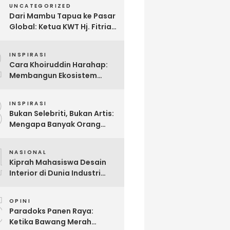
UNCATEGORIZED
Dari Mambu Tapua ke Pasar
Global: Ketua KWT Hj. Fitria
Kirim Sampel Gula Semut
2
kepada Calon Pembeli Luar
INSPIRASI
Negeri
Cara Khoiruddin Harahap:
Membangun Ekosistem
“Naik Bersama, Tumbuh
3
Bersama” di Dunia Kreator
INSPIRASI
Digital
Bukan Selebriti, Bukan Artis:
Mengapa Banyak Orang
Menonton Inijayaq?
4
NASIONAL
Kiprah Mahasiswa Desain
Interior di Dunia Industri
melalui Program Magang
5
OPINI
Paradoks Panen Raya:
Ketika Bawang Merah