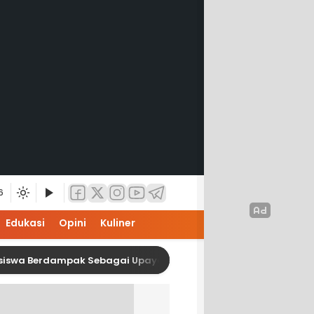
6
Edukasi
Opini
Kuliner
rdampak Sebagai Upaya Kesiapan Karier Mahasiswa Interior I