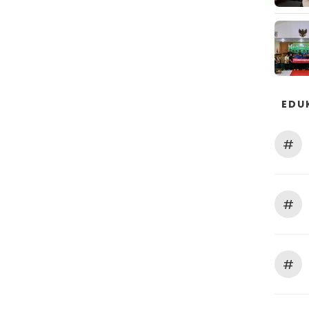
EDU
#
#
#