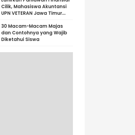
Cilik, Mahasiswa Akuntansi
UPN VETERAN Jawa Timur
Bekali Siswa SD Al-Amin
30 Macam-Macam Majas
Dengan Literasi Keuangan
dan Contohnya yang Wajib
Sejak Dini
Diketahui Siswa