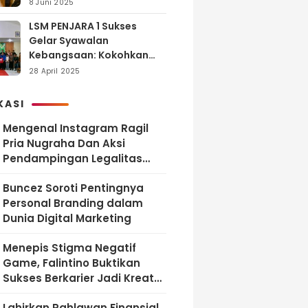
dan Tanggung Jawab
8 Juni 2025
LSM PENJARA 1 Sukses
Gelar Syawalan
Kebangsaan: Kokohkan
Tekad Melawan Korupsi
28 April 2025
dan Membangun
Indonesia Berintegritas
KASI
Mengenal Instagram Ragil
Pria Nugraha Dan Aksi
Pendampingan Legalitas
UMKM Bekasi
‎Buncez Soroti Pentingnya
Personal Branding dalam
Dunia Digital Marketing
Menepis Stigma Negatif
Game, Falintino Buktikan
Sukses Berkarier Jadi Kreator
Free Fire
Lahirkan Pahlawan Finansial