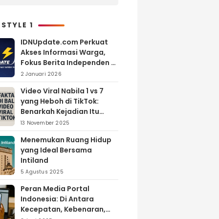
Melimpah, Petani Bantul
Malah Merugi
 STYLE 1
IDNUpdate.com Perkuat
Akses Informasi Warga,
Fokus Berita Independen di
Kabupaten Banyuasin
2 Januari 2026
Video Viral Nabila 1 vs 7
yang Heboh di TikTok:
Benarkah Kejadian Itu
Nyata?
13 November 2025
Menemukan Ruang Hidup
yang Ideal Bersama
Intiland
5 Agustus 2025
Peran Media Portal
Indonesia: Di Antara
Kecepatan, Kebenaran,