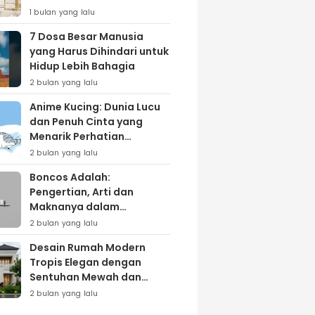
Lewat Varian ‘Daily Bliss’
1 bulan yang lalu
7 Dosa Besar Manusia
yang Harus Dihindari untuk
Hidup Lebih Bahagia
2 bulan yang lalu
Anime Kucing: Dunia Lucu
dan Penuh Cinta yang
Menarik Perhatian
Penggemar
2 bulan yang lalu
Boncos Adalah:
Pengertian, Arti dan
Maknanya dalam
Kehidupan Sehari-hari
2 bulan yang lalu
Desain Rumah Modern
Tropis Elegan dengan
Sentuhan Mewah dan
Natural
2 bulan yang lalu