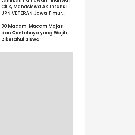
Cilik, Mahasiswa Akuntansi
UPN VETERAN Jawa Timur
Bekali Siswa SD Al-Amin
30 Macam-Macam Majas
Dengan Literasi Keuangan
dan Contohnya yang Wajib
Sejak Dini
Diketahui Siswa