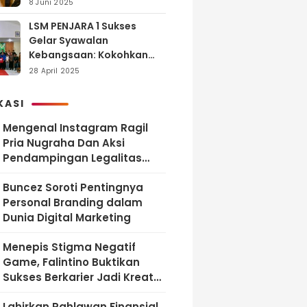
dan Tanggung Jawab
8 Juni 2025
LSM PENJARA 1 Sukses
Gelar Syawalan
Kebangsaan: Kokohkan
Tekad Melawan Korupsi
28 April 2025
dan Membangun
Indonesia Berintegritas
KASI
Mengenal Instagram Ragil
Pria Nugraha Dan Aksi
Pendampingan Legalitas
UMKM Bekasi
‎Buncez Soroti Pentingnya
Personal Branding dalam
Dunia Digital Marketing
Menepis Stigma Negatif
Game, Falintino Buktikan
Sukses Berkarier Jadi Kreator
Free Fire
Lahirkan Pahlawan Finansial