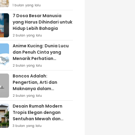
Lewat Varian ‘Daily Bliss’
1 bulan yang lalu
7 Dosa Besar Manusia
yang Harus Dihindari untuk
Hidup Lebih Bahagia
2 bulan yang lalu
Anime Kucing: Dunia Lucu
dan Penuh Cinta yang
Menarik Perhatian
Penggemar
2 bulan yang lalu
Boncos Adalah:
Pengertian, Arti dan
Maknanya dalam
Kehidupan Sehari-hari
2 bulan yang lalu
Desain Rumah Modern
Tropis Elegan dengan
Sentuhan Mewah dan
Natural
3 bulan yang lalu