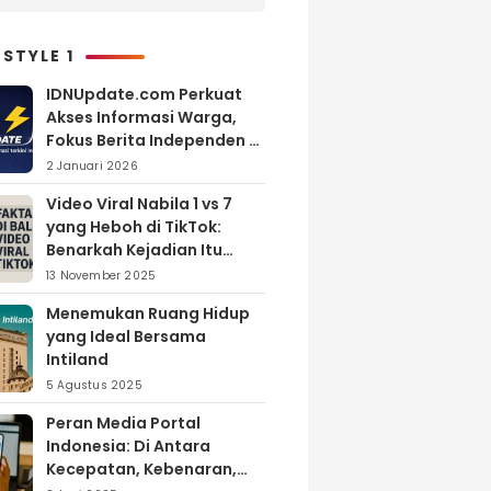
 STYLE 1
IDNUpdate.com Perkuat
Akses Informasi Warga,
Fokus Berita Independen di
Kabupaten Banyuasin
2 Januari 2026
Video Viral Nabila 1 vs 7
yang Heboh di TikTok:
Benarkah Kejadian Itu
Nyata?
13 November 2025
Menemukan Ruang Hidup
yang Ideal Bersama
Intiland
5 Agustus 2025
Peran Media Portal
Indonesia: Di Antara
Kecepatan, Kebenaran,