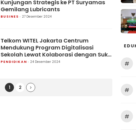
Kunjungan Strategis ke PT Suryamas
Gemilang Lubricants
BUSINES
27 Desember 2024
Telkom WITEL Jakarta Centrum
EDU
Mendukung Program Digitalisasi
Sekolah Lewat Kolaborasi dengan Suku
Dinas Pendidikan JP2
PENDIDIKAN
24 Desember 2024
#
1
2
#
#