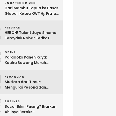
UNCATEGORIZED
Dari Mambu Tapua ke Pasar
Global: Ketua KWT Hj. Fitria
Kirim Sampel Gula Semut
2
kepada Calon Pembeli Luar
HIBURAN
Negeri
HEBOH! Talent Jaya Sinema
Tercyduk Nobar Terikat
Janji di Sawangan, Larut
3
dalam Emosi Jalan Cerita
OPINI
Paradoks Panen Raya:
Ketika Bawang Merah
Melimpah, Petani Bantul
4
Malah Merugi
KEUANGAN
Mutiara dari Timur:
Mengurai Pesona dan
Pertumbuhan Investasi di
5
Maluku Utara
BUSINES
Bocor Bikin Pusing? Biarkan
Ahlinya Beraksi!