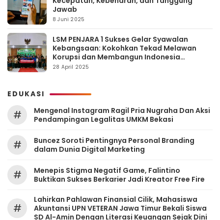
Kecepatan, Kebenaran, dan Tanggung
Jawab
8 Juni 2025
LSM PENJARA 1 Sukses Gelar Syawalan
Kebangsaan: Kokohkan Tekad Melawan
Korupsi dan Membangun Indonesia
Berintegritas
28 April 2025
EDUKASI
Mengenal Instagram Ragil Pria Nugraha Dan Aksi
#
Pendampingan Legalitas UMKM Bekasi
‎Buncez Soroti Pentingnya Personal Branding
#
dalam Dunia Digital Marketing
Menepis Stigma Negatif Game, Falintino
#
Buktikan Sukses Berkarier Jadi Kreator Free Fire
Lahirkan Pahlawan Finansial Cilik, Mahasiswa
#
Akuntansi UPN VETERAN Jawa Timur Bekali Siswa
SD Al-Amin Dengan Literasi Keuangan Sejak Dini