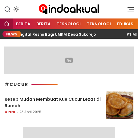
Indonesia Aktual
Indoaktual
BERITA
BERITA
TEKNOLOGI
TEKNOLOGI
EDUKASI
NEWS
 Kanal Digital Resmi Bagi UMKM Desa Sukorejo
PT MMI 
#CUCUR
Resep Mudah Membuat Kue Cucur Lezat di
Rumah
OPINI
23 April 2025