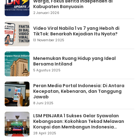
Warga, Fokus Berita Independen di
Kabupaten Banyuasin
2 Januari 2026
Video Viral Nabila 1 vs 7 yang Heboh di
TikTok: Benarkah Kejadian Itu Nyata?
13 November 2025
Menemukan Ruang Hidup yang Ideal
Bersama Intiland
5 Agustus 2025
Peran Media Portal Indonesia: Di Antara
Kecepatan, Kebenaran, dan Tanggung
Jawab
8 Juni 2025
LSM PENJARA 1 Sukses Gelar Syawalan
Kebangsaan: Kokohkan Tekad Melawan
Korupsi dan Membangun Indonesia
Berintegritas
28 April 2025