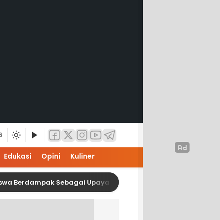
6
Edukasi
Opini
Kuliner
dampak Sebagai Upaya Kesiapan Karier Mahasiswa Interior IS