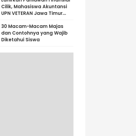
Cilik, Mahasiswa Akuntansi
UPN VETERAN Jawa Timur
Bekali Siswa SD Al-Amin
30 Macam-Macam Majas
Dengan Literasi Keuangan
dan Contohnya yang Wajib
Sejak Dini
Diketahui Siswa