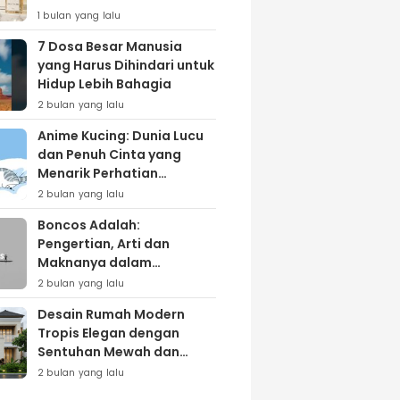
Lewat Varian ‘Daily Bliss’
1 bulan yang lalu
7 Dosa Besar Manusia
yang Harus Dihindari untuk
Hidup Lebih Bahagia
2 bulan yang lalu
Anime Kucing: Dunia Lucu
dan Penuh Cinta yang
Menarik Perhatian
Penggemar
2 bulan yang lalu
Boncos Adalah:
Pengertian, Arti dan
Maknanya dalam
Kehidupan Sehari-hari
2 bulan yang lalu
Desain Rumah Modern
Tropis Elegan dengan
Sentuhan Mewah dan
Natural
2 bulan yang lalu