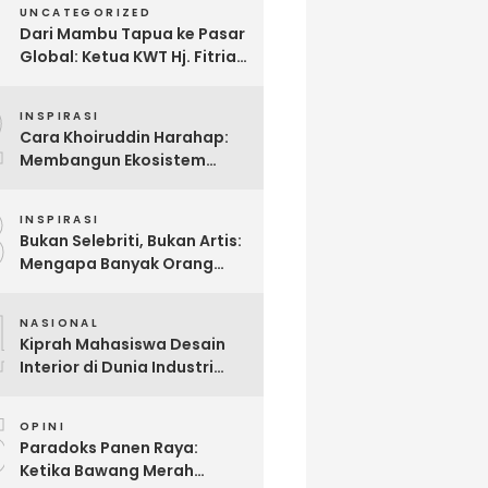
UNCATEGORIZED
Dari Mambu Tapua ke Pasar
Global: Ketua KWT Hj. Fitria
Kirim Sampel Gula Semut
2
kepada Calon Pembeli Luar
INSPIRASI
Negeri
Cara Khoiruddin Harahap:
Membangun Ekosistem
“Naik Bersama, Tumbuh
3
Bersama” di Dunia Kreator
INSPIRASI
Digital
Bukan Selebriti, Bukan Artis:
Mengapa Banyak Orang
Menonton Inijayaq?
4
NASIONAL
Kiprah Mahasiswa Desain
Interior di Dunia Industri
melalui Program Magang
5
OPINI
Paradoks Panen Raya:
Ketika Bawang Merah