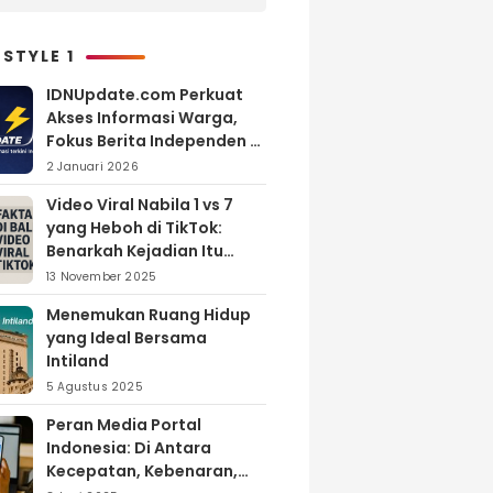
Melimpah, Petani Bantul
Malah Merugi
 STYLE 1
IDNUpdate.com Perkuat
Akses Informasi Warga,
Fokus Berita Independen di
Kabupaten Banyuasin
2 Januari 2026
Video Viral Nabila 1 vs 7
yang Heboh di TikTok:
Benarkah Kejadian Itu
Nyata?
13 November 2025
Menemukan Ruang Hidup
yang Ideal Bersama
Intiland
5 Agustus 2025
Peran Media Portal
Indonesia: Di Antara
Kecepatan, Kebenaran,