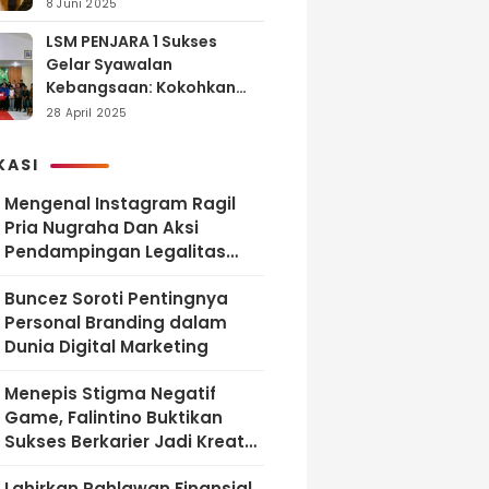
dan Tanggung Jawab
8 Juni 2025
LSM PENJARA 1 Sukses
Gelar Syawalan
Kebangsaan: Kokohkan
Tekad Melawan Korupsi
28 April 2025
dan Membangun
Indonesia Berintegritas
KASI
Mengenal Instagram Ragil
Pria Nugraha Dan Aksi
Pendampingan Legalitas
UMKM Bekasi
‎Buncez Soroti Pentingnya
Personal Branding dalam
Dunia Digital Marketing
Menepis Stigma Negatif
Game, Falintino Buktikan
Sukses Berkarier Jadi Kreator
Free Fire
Lahirkan Pahlawan Finansial