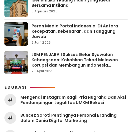
Menemukan Ruang Hidup yang Ideal
Bersama Intiland
5 Agustus 2025
Peran Media Portal Indonesia: Di Antara
Kecepatan, Kebenaran, dan Tanggung
Jawab
8 Juni 2025
LSM PENJARA 1 Sukses Gelar Syawalan
Kebangsaan: Kokohkan Tekad Melawan
Korupsi dan Membangun Indonesia
Berintegritas
28 April 2025
EDUKASI
Mengenal Instagram Ragil Pria Nugraha Dan Aksi
#
Pendampingan Legalitas UMKM Bekasi
‎Buncez Soroti Pentingnya Personal Branding
#
dalam Dunia Digital Marketing