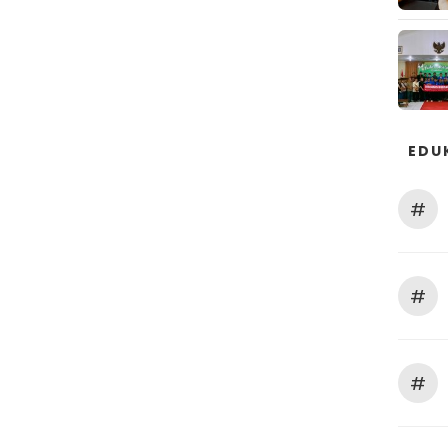
EDU
#
#
#