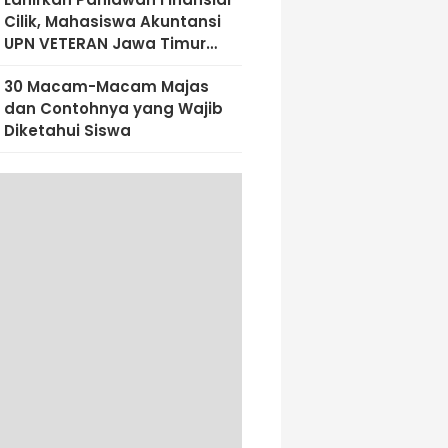
Cilik, Mahasiswa Akuntansi
UPN VETERAN Jawa Timur
Bekali Siswa SD Al-Amin
30 Macam-Macam Majas
Dengan Literasi Keuangan
dan Contohnya yang Wajib
Sejak Dini
Diketahui Siswa