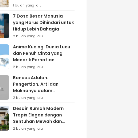
Lewat Varian ‘Daily Bliss’
1 bulan yang lalu
7 Dosa Besar Manusia
yang Harus Dihindari untuk
Hidup Lebih Bahagia
2 bulan yang lalu
Anime Kucing: Dunia Lucu
dan Penuh Cinta yang
Menarik Perhatian
Penggemar
2 bulan yang lalu
Boncos Adalah:
Pengertian, Arti dan
Maknanya dalam
Kehidupan Sehari-hari
2 bulan yang lalu
Desain Rumah Modern
Tropis Elegan dengan
Sentuhan Mewah dan
Natural
2 bulan yang lalu