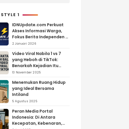
Menonton Inijayaq?
 STYLE 1
IDNUpdate.com Perkuat
Akses Informasi Warga,
Fokus Berita Independen di
Kabupaten Banyuasin
2 Januari 2026
Video Viral Nabila 1 vs 7
yang Heboh di TikTok:
Benarkah Kejadian Itu
Nyata?
13 November 2025
Menemukan Ruang Hidup
yang Ideal Bersama
Intiland
5 Agustus 2025
Peran Media Portal
Indonesia: Di Antara
Kecepatan, Kebenaran,