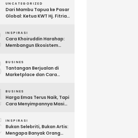
UNCATEGORIZED
Dari Mambu Tapua ke Pasar
Global: Ketua KWT Hj. Fitria
Kirim Sampel Gula Semut
2
kepada Calon Pembeli Luar
INSPIRASI
Negeri
Cara Khoiruddin Harahap:
Membangun Ekosistem
“Naik Bersama, Tumbuh
3
Bersama” di Dunia Kreator
BUSINES
Digital
Tantangan Berjualan di
Marketplace dan Cara
Mengatasinya melalui
4
Omnichannel Commerce
BUSINES
Harga Emas Terus Naik, Tapi
Cara Menyimpannya Masih
Sama? Brankas Emas
5
Menjadi Investasi yang
INSPIRASI
Sering Terlambat Disiapkan
Bukan Selebriti, Bukan Artis:
Mengapa Banyak Orang