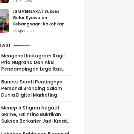
dan Tanggung Jawab
8 Juni 2025
LSM PENJARA 1 Sukses
Gelar Syawalan
Kebangsaan: Kokohkan
Tekad Melawan Korupsi
28 April 2025
dan Membangun
Indonesia Berintegritas
KASI
Mengenal Instagram Ragil
Pria Nugraha Dan Aksi
Pendampingan Legalitas
UMKM Bekasi
‎Buncez Soroti Pentingnya
Personal Branding dalam
Dunia Digital Marketing
Menepis Stigma Negatif
Game, Falintino Buktikan
Sukses Berkarier Jadi Kreator
Free Fire
Lahirkan Pahlawan Finansial