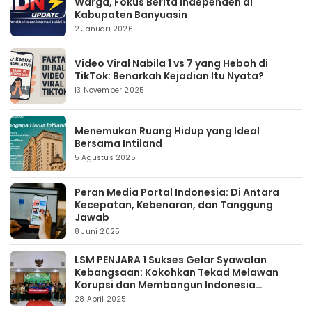
Warga, Fokus Berita Independen di
Kabupaten Banyuasin
2 Januari 2026
Video Viral Nabila 1 vs 7 yang Heboh di
TikTok: Benarkah Kejadian Itu Nyata?
13 November 2025
Menemukan Ruang Hidup yang Ideal
Bersama Intiland
5 Agustus 2025
Peran Media Portal Indonesia: Di Antara
Kecepatan, Kebenaran, dan Tanggung
Jawab
8 Juni 2025
LSM PENJARA 1 Sukses Gelar Syawalan
Kebangsaan: Kokohkan Tekad Melawan
Korupsi dan Membangun Indonesia
Berintegritas
28 April 2025