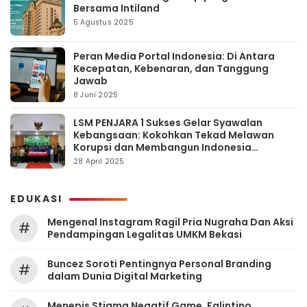
Bersama Intiland
5 Agustus 2025
Peran Media Portal Indonesia: Di Antara
Kecepatan, Kebenaran, dan Tanggung
Jawab
8 Juni 2025
LSM PENJARA 1 Sukses Gelar Syawalan
Kebangsaan: Kokohkan Tekad Melawan
Korupsi dan Membangun Indonesia
Berintegritas
28 April 2025
EDUKASI
Mengenal Instagram Ragil Pria Nugraha Dan Aksi
#
Pendampingan Legalitas UMKM Bekasi
‎Buncez Soroti Pentingnya Personal Branding
#
dalam Dunia Digital Marketing
Menepis Stigma Negatif Game, Falintino