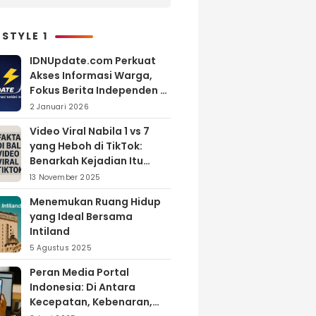
 STYLE 1
IDNUpdate.com Perkuat
Akses Informasi Warga,
Fokus Berita Independen di
Kabupaten Banyuasin
2 Januari 2026
Video Viral Nabila 1 vs 7
yang Heboh di TikTok:
Benarkah Kejadian Itu
Nyata?
13 November 2025
Menemukan Ruang Hidup
yang Ideal Bersama
Intiland
5 Agustus 2025
Peran Media Portal
Indonesia: Di Antara
Kecepatan, Kebenaran,