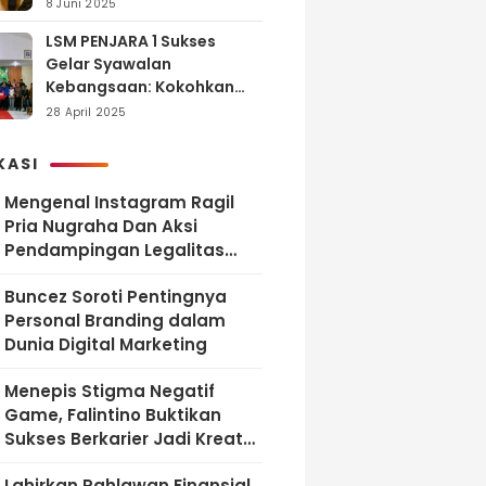
dan Tanggung Jawab
8 Juni 2025
LSM PENJARA 1 Sukses
Gelar Syawalan
Kebangsaan: Kokohkan
Tekad Melawan Korupsi
28 April 2025
dan Membangun
Indonesia Berintegritas
KASI
Mengenal Instagram Ragil
Pria Nugraha Dan Aksi
Pendampingan Legalitas
UMKM Bekasi
‎Buncez Soroti Pentingnya
Personal Branding dalam
Dunia Digital Marketing
Menepis Stigma Negatif
Game, Falintino Buktikan
Sukses Berkarier Jadi Kreator
Free Fire
Lahirkan Pahlawan Finansial