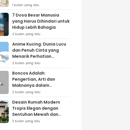
Lewat Varian ‘Daily Bliss’
1 bulan yang lalu
7 Dosa Besar Manusia
yang Harus Dihindari untuk
Hidup Lebih Bahagia
2 bulan yang lalu
Anime Kucing: Dunia Lucu
dan Penuh Cinta yang
Menarik Perhatian
Penggemar
2 bulan yang lalu
Boncos Adalah:
Pengertian, Arti dan
Maknanya dalam
Kehidupan Sehari-hari
2 bulan yang lalu
Desain Rumah Modern
Tropis Elegan dengan
Sentuhan Mewah dan
Natural
3 bulan yang lalu