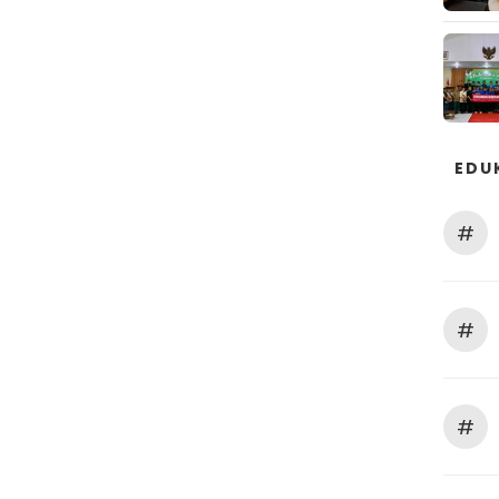
EDU
#
#
#