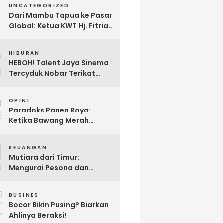
UNCATEGORIZED
Dari Mambu Tapua ke Pasar
Global: Ketua KWT Hj. Fitria
Kirim Sampel Gula Semut
2
kepada Calon Pembeli Luar
HIBURAN
Negeri
HEBOH! Talent Jaya Sinema
Tercyduk Nobar Terikat
Janji di Sawangan, Larut
3
dalam Emosi Jalan Cerita
OPINI
Paradoks Panen Raya:
Ketika Bawang Merah
Melimpah, Petani Bantul
4
Malah Merugi
KEUANGAN
Mutiara dari Timur:
Mengurai Pesona dan
Pertumbuhan Investasi di
5
Maluku Utara
BUSINES
Bocor Bikin Pusing? Biarkan
Ahlinya Beraksi!