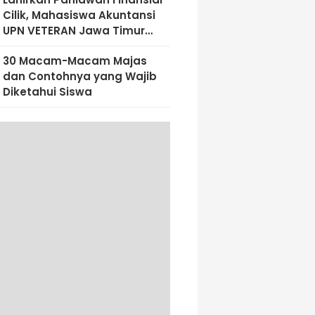
Cilik, Mahasiswa Akuntansi
UPN VETERAN Jawa Timur
Bekali Siswa SD Al-Amin
30 Macam-Macam Majas
Dengan Literasi Keuangan
dan Contohnya yang Wajib
Sejak Dini
Diketahui Siswa