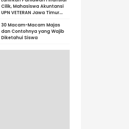
Cilik, Mahasiswa Akuntansi
UPN VETERAN Jawa Timur
Bekali Siswa SD Al-Amin
30 Macam-Macam Majas
Dengan Literasi Keuangan
dan Contohnya yang Wajib
Sejak Dini
Diketahui Siswa