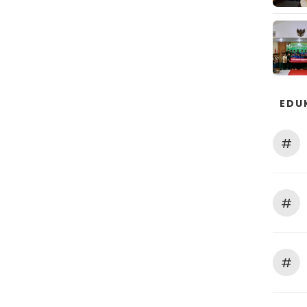
EDU
#
#
#