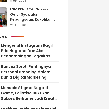
dan Tanggung Jawab
8 Juni 2025
LSM PENJARA 1 Sukses
Gelar Syawalan
Kebangsaan: Kokohkan
Tekad Melawan Korupsi
28 April 2025
dan Membangun
Indonesia Berintegritas
KASI
Mengenal Instagram Ragil
Pria Nugraha Dan Aksi
Pendampingan Legalitas
UMKM Bekasi
‎Buncez Soroti Pentingnya
Personal Branding dalam
Dunia Digital Marketing
Menepis Stigma Negatif
Game, Falintino Buktikan
Sukses Berkarier Jadi Kreator
Free Fire
Lahirkan Pahlawan Finansial