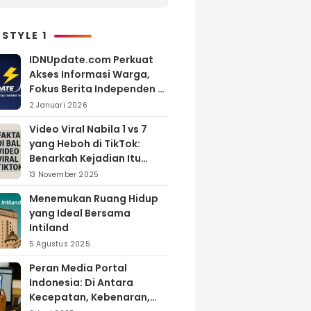
 STYLE 1
IDNUpdate.com Perkuat
Akses Informasi Warga,
Fokus Berita Independen di
Kabupaten Banyuasin
2 Januari 2026
Video Viral Nabila 1 vs 7
yang Heboh di TikTok:
Benarkah Kejadian Itu
Nyata?
13 November 2025
Menemukan Ruang Hidup
yang Ideal Bersama
Intiland
5 Agustus 2025
Peran Media Portal
Indonesia: Di Antara
Kecepatan, Kebenaran,