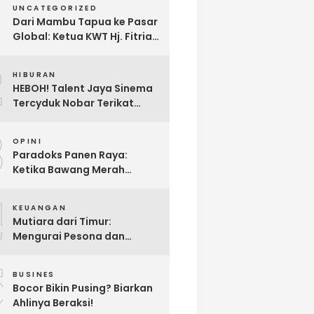
UNCATEGORIZED
Dari Mambu Tapua ke Pasar
Global: Ketua KWT Hj. Fitria
Kirim Sampel Gula Semut
2
kepada Calon Pembeli Luar
HIBURAN
Negeri
HEBOH! Talent Jaya Sinema
Tercyduk Nobar Terikat
Janji di Sawangan, Larut
3
dalam Emosi Jalan Cerita
OPINI
Paradoks Panen Raya:
Ketika Bawang Merah
Melimpah, Petani Bantul
4
Malah Merugi
KEUANGAN
Mutiara dari Timur:
Mengurai Pesona dan
Pertumbuhan Investasi di
5
Maluku Utara
BUSINES
Bocor Bikin Pusing? Biarkan
Ahlinya Beraksi!