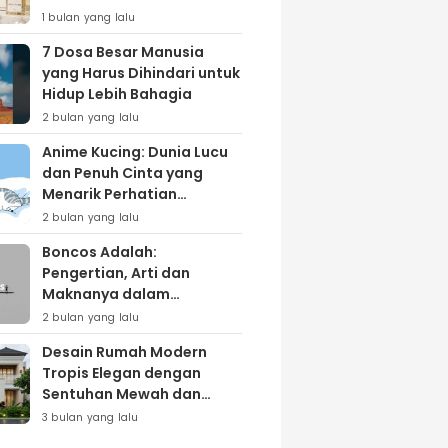
Lewat Varian ‘Daily Bliss’
1 bulan yang lalu
7 Dosa Besar Manusia
yang Harus Dihindari untuk
Hidup Lebih Bahagia
2 bulan yang lalu
Anime Kucing: Dunia Lucu
dan Penuh Cinta yang
Menarik Perhatian
Penggemar
2 bulan yang lalu
Boncos Adalah:
Pengertian, Arti dan
Maknanya dalam
Kehidupan Sehari-hari
2 bulan yang lalu
Desain Rumah Modern
Tropis Elegan dengan
Sentuhan Mewah dan
Natural
3 bulan yang lalu