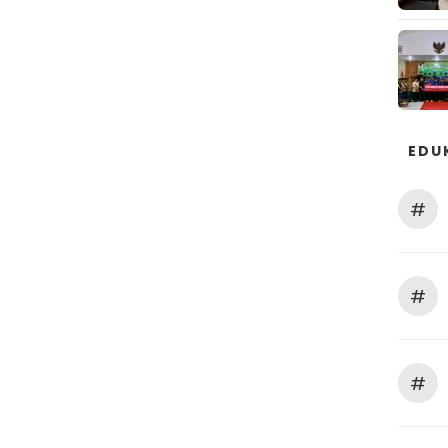
EDU
#
#
#