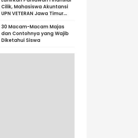
Cilik, Mahasiswa Akuntansi
UPN VETERAN Jawa Timur
Bekali Siswa SD Al-Amin
30 Macam-Macam Majas
Dengan Literasi Keuangan
dan Contohnya yang Wajib
Sejak Dini
Diketahui Siswa