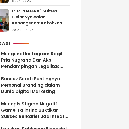
dan Tanggung Jawab
8 Juni 2025
LSM PENJARA 1 Sukses
Gelar Syawalan
Kebangsaan: Kokohkan
Tekad Melawan Korupsi
28 April 2025
dan Membangun
Indonesia Berintegritas
KASI
Mengenal Instagram Ragil
Pria Nugraha Dan Aksi
Pendampingan Legalitas
UMKM Bekasi
‎Buncez Soroti Pentingnya
Personal Branding dalam
Dunia Digital Marketing
Menepis Stigma Negatif
Game, Falintino Buktikan
Sukses Berkarier Jadi Kreator
Free Fire
Lahirkan Pahlawan Finansial