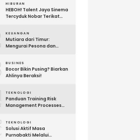
HIBURAN
HEBOH! Talent Jaya Sinema
Tercyduk Nobar Terikat
Janji di Sawangan, Larut
2
dalam Emosi Jalan Cerita
KEUANGAN
Mutiara dari Timur:
Mengurai Pesona dan
Pertumbuhan Investasi di
3
Maluku Utara
BUSINES
Bocor Bikin Pusing? Biarkan
Ahlinya Beraksi!
4
TEKNOLOGI
Panduan Training Risk
Management Processes
dan Pelatihan Proses
5
Manajemen Risiko
TEKNOLOGI
Terlengkap
Solusi Aktif Masa
Purnabakti Melalui