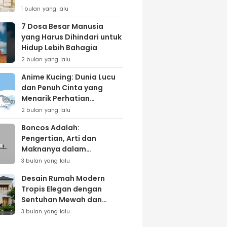
Lewat Varian ‘Daily Bliss’
1 bulan yang lalu
7 Dosa Besar Manusia
yang Harus Dihindari untuk
Hidup Lebih Bahagia
2 bulan yang lalu
Anime Kucing: Dunia Lucu
dan Penuh Cinta yang
Menarik Perhatian
Penggemar
2 bulan yang lalu
Boncos Adalah:
Pengertian, Arti dan
Maknanya dalam
Kehidupan Sehari-hari
3 bulan yang lalu
Desain Rumah Modern
Tropis Elegan dengan
Sentuhan Mewah dan
Natural
3 bulan yang lalu