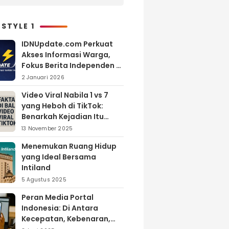
Pelatihan Bisnis Blog
Pensiunan Terbaik
 STYLE 1
IDNUpdate.com Perkuat
Akses Informasi Warga,
Fokus Berita Independen di
Kabupaten Banyuasin
2 Januari 2026
Video Viral Nabila 1 vs 7
yang Heboh di TikTok:
Benarkah Kejadian Itu
Nyata?
13 November 2025
Menemukan Ruang Hidup
yang Ideal Bersama
Intiland
5 Agustus 2025
Peran Media Portal
Indonesia: Di Antara
Kecepatan, Kebenaran,