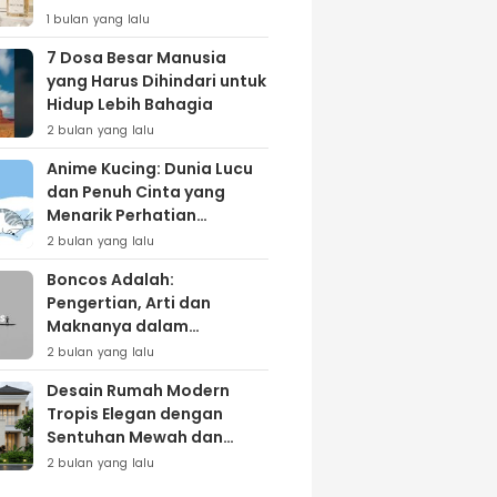
Lewat Varian ‘Daily Bliss’
1 bulan yang lalu
7 Dosa Besar Manusia
yang Harus Dihindari untuk
Hidup Lebih Bahagia
2 bulan yang lalu
Anime Kucing: Dunia Lucu
dan Penuh Cinta yang
Menarik Perhatian
Penggemar
2 bulan yang lalu
Boncos Adalah:
Pengertian, Arti dan
Maknanya dalam
Kehidupan Sehari-hari
2 bulan yang lalu
Desain Rumah Modern
Tropis Elegan dengan
Sentuhan Mewah dan
Natural
2 bulan yang lalu