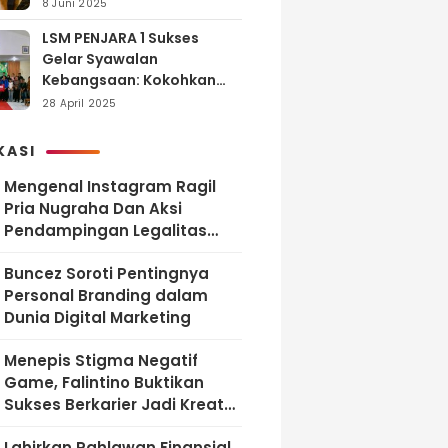
dan Tanggung Jawab
8 Juni 2025
LSM PENJARA 1 Sukses
Gelar Syawalan
Kebangsaan: Kokohkan
Tekad Melawan Korupsi
28 April 2025
dan Membangun
Indonesia Berintegritas
KASI
Mengenal Instagram Ragil
Pria Nugraha Dan Aksi
Pendampingan Legalitas
UMKM Bekasi
‎Buncez Soroti Pentingnya
Personal Branding dalam
Dunia Digital Marketing
Menepis Stigma Negatif
Game, Falintino Buktikan
Sukses Berkarier Jadi Kreator
Free Fire
Lahirkan Pahlawan Finansial