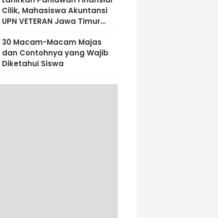
Cilik, Mahasiswa Akuntansi
UPN VETERAN Jawa Timur
Bekali Siswa SD Al-Amin
30 Macam-Macam Majas
Dengan Literasi Keuangan
dan Contohnya yang Wajib
Sejak Dini
Diketahui Siswa