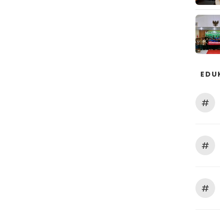
EDU
#
#
#