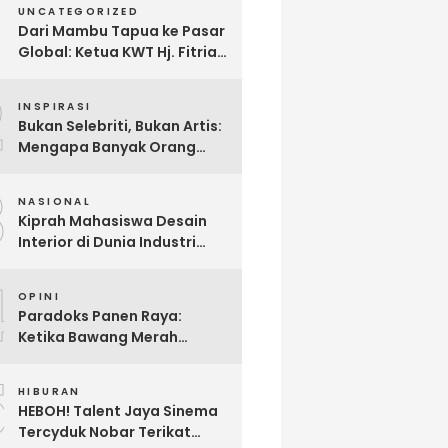
UNCATEGORIZED
Dari Mambu Tapua ke Pasar
Global: Ketua KWT Hj. Fitria
Kirim Sampel Gula Semut
2
kepada Calon Pembeli Luar
INSPIRASI
Negeri
Bukan Selebriti, Bukan Artis:
Mengapa Banyak Orang
Menonton Inijayaq?
3
NASIONAL
Kiprah Mahasiswa Desain
Interior di Dunia Industri
melalui Program Magang
4
OPINI
Paradoks Panen Raya:
Ketika Bawang Merah
Melimpah, Petani Bantul
5
Malah Merugi
HIBURAN
HEBOH! Talent Jaya Sinema
Tercyduk Nobar Terikat