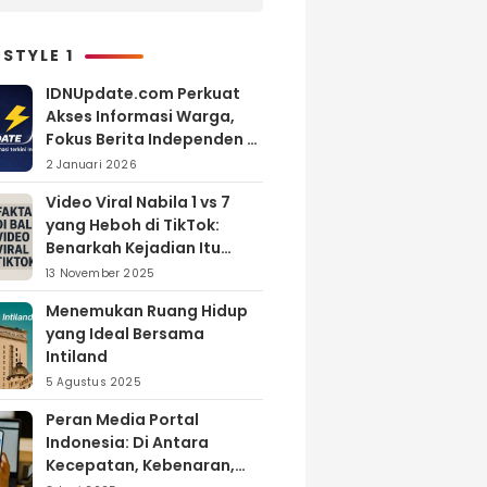
Janji di Sawangan, Larut
dalam Emosi Jalan Cerita
 STYLE 1
IDNUpdate.com Perkuat
Akses Informasi Warga,
Fokus Berita Independen di
Kabupaten Banyuasin
2 Januari 2026
Video Viral Nabila 1 vs 7
yang Heboh di TikTok:
Benarkah Kejadian Itu
Nyata?
13 November 2025
Menemukan Ruang Hidup
yang Ideal Bersama
Intiland
5 Agustus 2025
Peran Media Portal
Indonesia: Di Antara
Kecepatan, Kebenaran,