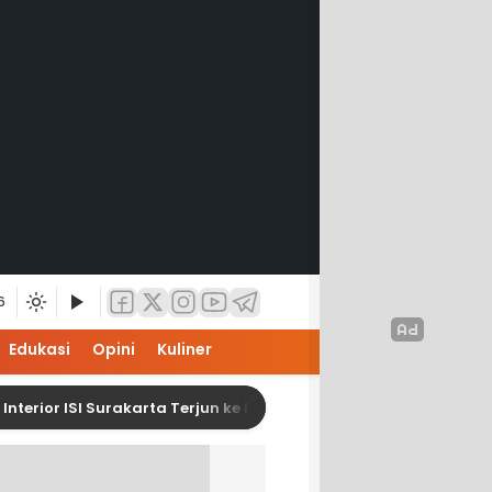
6
Edukasi
Opini
Kuliner
or ISI Surakarta Terjun ke Dunia Industri Melalui Program MBKM