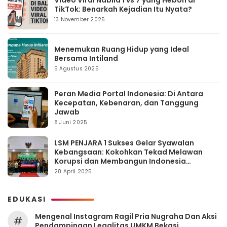
Video Viral Nabila 1 vs 7 yang Heboh di
TikTok: Benarkah Kejadian Itu Nyata?
13 November 2025
Menemukan Ruang Hidup yang Ideal
Bersama Intiland
5 Agustus 2025
Peran Media Portal Indonesia: Di Antara
Kecepatan, Kebenaran, dan Tanggung
Jawab
8 Juni 2025
LSM PENJARA 1 Sukses Gelar Syawalan
Kebangsaan: Kokohkan Tekad Melawan
Korupsi dan Membangun Indonesia
Berintegritas
28 April 2025
EDUKASI
Mengenal Instagram Ragil Pria Nugraha Dan Aksi
#
Pendampingan Legalitas UMKM Bekasi