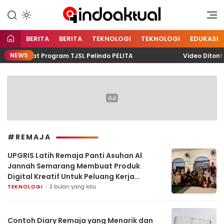
Indonesia Aktual
Indoaktual
BERITA
BERITA
TEKNOLOGI
TEKNOLOGI
EDUKASI
NEWS
ng Lewat Program TJSL Pelindo PELITA
Video Ditonton
#REMAJA
UPGRIS Latih Remaja Panti Asuhan Al
Jannah Semarang Membuat Produk
Digital Kreatif Untuk Peluang Kerja
Remote
TEKNOLOGI
3 bulan yang lalu
Contoh Diary Remaja yang Menarik dan