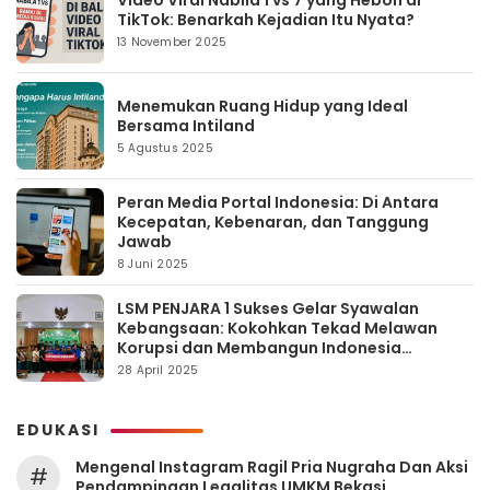
Video Viral Nabila 1 vs 7 yang Heboh di
TikTok: Benarkah Kejadian Itu Nyata?
13 November 2025
Menemukan Ruang Hidup yang Ideal
Bersama Intiland
5 Agustus 2025
Peran Media Portal Indonesia: Di Antara
Kecepatan, Kebenaran, dan Tanggung
Jawab
8 Juni 2025
LSM PENJARA 1 Sukses Gelar Syawalan
Kebangsaan: Kokohkan Tekad Melawan
Korupsi dan Membangun Indonesia
Berintegritas
28 April 2025
EDUKASI
Mengenal Instagram Ragil Pria Nugraha Dan Aksi
#
Pendampingan Legalitas UMKM Bekasi