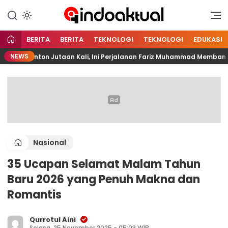
Indonesia Aktual
Indoaktual
BERITA
BERITA
TEKNOLOGI
TEKNOLOGI
EDUKASI
NEWS
Ditonton Jutaan Kali, Ini Perjalanan Fariz Muhammad Membangun Aku
Nasional
35 Ucapan Selamat Malam Tahun
Baru 2026 yang Penuh Makna dan
Romantis
Qurrotul Aini
Selasa, 25 November 2025 - 05:03 WIB