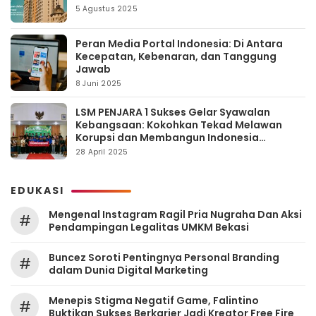
5 Agustus 2025
Peran Media Portal Indonesia: Di Antara
Kecepatan, Kebenaran, dan Tanggung
Jawab
8 Juni 2025
LSM PENJARA 1 Sukses Gelar Syawalan
Kebangsaan: Kokohkan Tekad Melawan
Korupsi dan Membangun Indonesia
Berintegritas
28 April 2025
EDUKASI
Mengenal Instagram Ragil Pria Nugraha Dan Aksi
#
Pendampingan Legalitas UMKM Bekasi
‎Buncez Soroti Pentingnya Personal Branding
#
dalam Dunia Digital Marketing
Menepis Stigma Negatif Game, Falintino
#
Buktikan Sukses Berkarier Jadi Kreator Free Fire