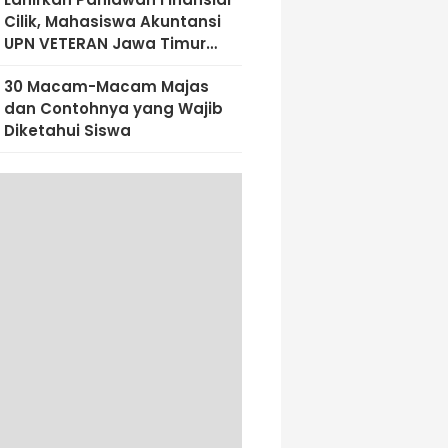
Cilik, Mahasiswa Akuntansi
UPN VETERAN Jawa Timur
Bekali Siswa SD Al-Amin
30 Macam-Macam Majas
Dengan Literasi Keuangan
dan Contohnya yang Wajib
Sejak Dini
Diketahui Siswa