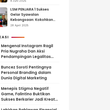
dan Tanggung Jawab
8 Juni 2025
LSM PENJARA 1 Sukses
Gelar Syawalan
Kebangsaan: Kokohkan
Tekad Melawan Korupsi
28 April 2025
dan Membangun
Indonesia Berintegritas
KASI
Mengenal Instagram Ragil
Pria Nugraha Dan Aksi
Pendampingan Legalitas
UMKM Bekasi
‎Buncez Soroti Pentingnya
Personal Branding dalam
Dunia Digital Marketing
Menepis Stigma Negatif
Game, Falintino Buktikan
Sukses Berkarier Jadi Kreator
Free Fire
Lahirkan Pahlawan Finansial