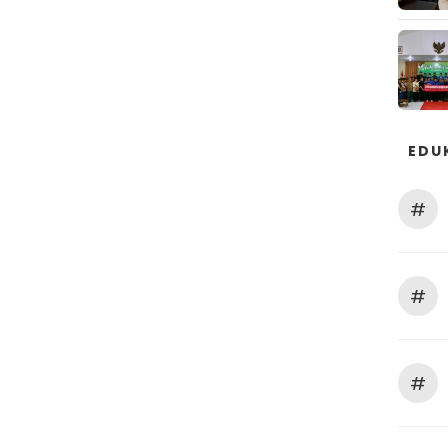
EDU
#
#
#