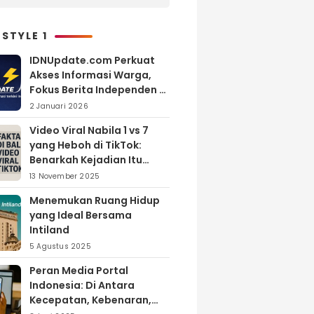
Layanan yang Ditawarkan
 STYLE 1
IDNUpdate.com Perkuat
Akses Informasi Warga,
Fokus Berita Independen di
Kabupaten Banyuasin
2 Januari 2026
Video Viral Nabila 1 vs 7
yang Heboh di TikTok:
Benarkah Kejadian Itu
Nyata?
13 November 2025
Menemukan Ruang Hidup
yang Ideal Bersama
Intiland
5 Agustus 2025
Peran Media Portal
Indonesia: Di Antara
Kecepatan, Kebenaran,