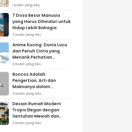
Lewat Varian ‘Daily Bliss’
1 bulan yang lalu
7 Dosa Besar Manusia
yang Harus Dihindari untuk
Hidup Lebih Bahagia
2 bulan yang lalu
Anime Kucing: Dunia Lucu
dan Penuh Cinta yang
Menarik Perhatian
Penggemar
2 bulan yang lalu
Boncos Adalah:
Pengertian, Arti dan
Maknanya dalam
Kehidupan Sehari-hari
2 bulan yang lalu
Desain Rumah Modern
Tropis Elegan dengan
Sentuhan Mewah dan
Natural
2 bulan yang lalu