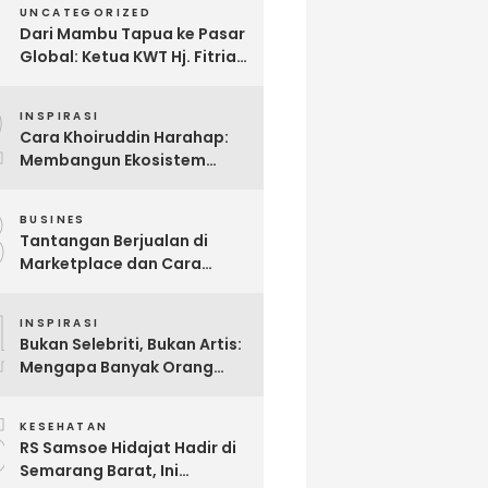
UNCATEGORIZED
Dari Mambu Tapua ke Pasar
Global: Ketua KWT Hj. Fitria
Kirim Sampel Gula Semut
2
kepada Calon Pembeli Luar
INSPIRASI
Negeri
Cara Khoiruddin Harahap:
Membangun Ekosistem
“Naik Bersama, Tumbuh
3
Bersama” di Dunia Kreator
BUSINES
Digital
Tantangan Berjualan di
Marketplace dan Cara
Mengatasinya melalui
4
Omnichannel Commerce
INSPIRASI
Bukan Selebriti, Bukan Artis:
Mengapa Banyak Orang
Menonton Inijayaq?
5
KESEHATAN
RS Samsoe Hidajat Hadir di
Semarang Barat, Ini