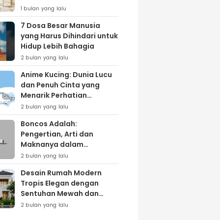
Lewat Varian ‘Daily Bliss’
1 bulan yang lalu
7 Dosa Besar Manusia
yang Harus Dihindari untuk
Hidup Lebih Bahagia
2 bulan yang lalu
Anime Kucing: Dunia Lucu
dan Penuh Cinta yang
Menarik Perhatian
Penggemar
2 bulan yang lalu
Boncos Adalah:
Pengertian, Arti dan
Maknanya dalam
Kehidupan Sehari-hari
2 bulan yang lalu
Desain Rumah Modern
Tropis Elegan dengan
Sentuhan Mewah dan
Natural
2 bulan yang lalu