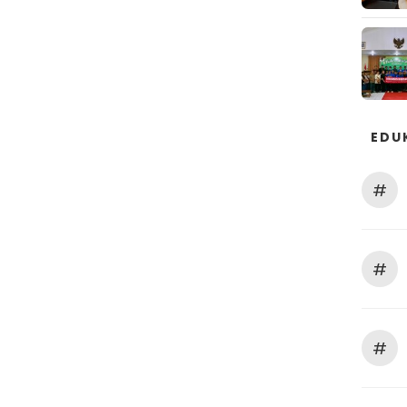
EDU
#
#
#