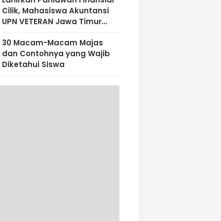
Cilik, Mahasiswa Akuntansi
UPN VETERAN Jawa Timur
Bekali Siswa SD Al-Amin
30 Macam-Macam Majas
Dengan Literasi Keuangan
dan Contohnya yang Wajib
Sejak Dini
Diketahui Siswa