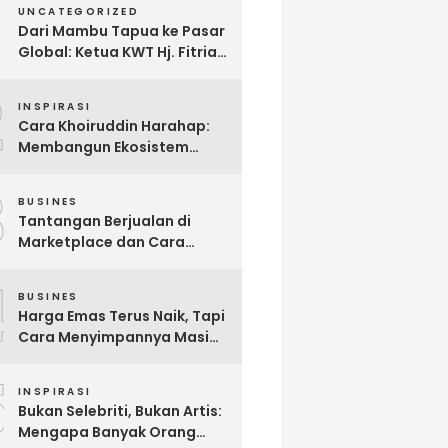
UNCATEGORIZED
Dari Mambu Tapua ke Pasar
Global: Ketua KWT Hj. Fitria
Kirim Sampel Gula Semut
2
kepada Calon Pembeli Luar
INSPIRASI
Negeri
Cara Khoiruddin Harahap:
Membangun Ekosistem
“Naik Bersama, Tumbuh
3
Bersama” di Dunia Kreator
BUSINES
Digital
Tantangan Berjualan di
Marketplace dan Cara
Mengatasinya melalui
4
Omnichannel Commerce
BUSINES
Harga Emas Terus Naik, Tapi
Cara Menyimpannya Masih
Sama? Brankas Emas
5
Menjadi Investasi yang
INSPIRASI
Sering Terlambat Disiapkan
Bukan Selebriti, Bukan Artis:
Mengapa Banyak Orang