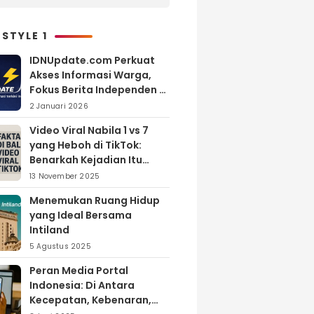
Menonton Inijayaq?
 STYLE 1
IDNUpdate.com Perkuat
Akses Informasi Warga,
Fokus Berita Independen di
Kabupaten Banyuasin
2 Januari 2026
Video Viral Nabila 1 vs 7
yang Heboh di TikTok:
Benarkah Kejadian Itu
Nyata?
13 November 2025
Menemukan Ruang Hidup
yang Ideal Bersama
Intiland
5 Agustus 2025
Peran Media Portal
Indonesia: Di Antara
Kecepatan, Kebenaran,