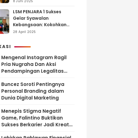
dan Tanggung Jawab
8 Juni 2025
LSM PENJARA 1 Sukses
Gelar Syawalan
Kebangsaan: Kokohkan
Tekad Melawan Korupsi
28 April 2025
dan Membangun
Indonesia Berintegritas
KASI
Mengenal Instagram Ragil
Pria Nugraha Dan Aksi
Pendampingan Legalitas
UMKM Bekasi
‎Buncez Soroti Pentingnya
Personal Branding dalam
Dunia Digital Marketing
Menepis Stigma Negatif
Game, Falintino Buktikan
Sukses Berkarier Jadi Kreator
Free Fire
Lahirkan Pahlawan Finansial