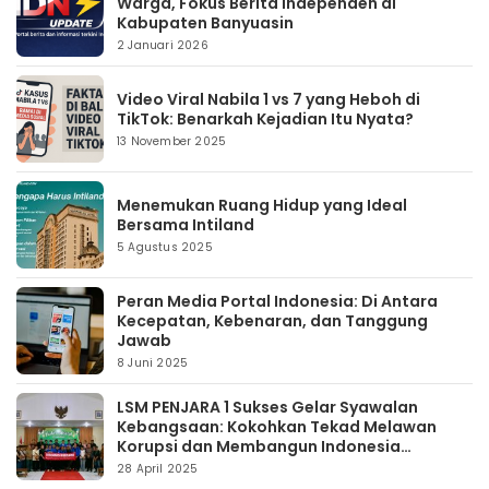
Warga, Fokus Berita Independen di
Kabupaten Banyuasin
2 Januari 2026
Video Viral Nabila 1 vs 7 yang Heboh di
TikTok: Benarkah Kejadian Itu Nyata?
13 November 2025
Menemukan Ruang Hidup yang Ideal
Bersama Intiland
5 Agustus 2025
Peran Media Portal Indonesia: Di Antara
Kecepatan, Kebenaran, dan Tanggung
Jawab
8 Juni 2025
LSM PENJARA 1 Sukses Gelar Syawalan
Kebangsaan: Kokohkan Tekad Melawan
Korupsi dan Membangun Indonesia
Berintegritas
28 April 2025