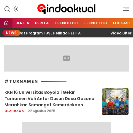
Indonesia Aktual
Indoaktual
BERITA
BERITA
TEKNOLOGI
TEKNOLOGI
EDUKASI
NEWS
ing Lewat Program TJSL Pelindo PELITA
Video Ditont
#TURNAMEN
KKN 16 Universitas Boyolali Gelar
Turnamen Voli Antar Dusun Desa Gosono
Meriahkan Semangat Kemerdekaan
OLAHRAGA
22 Agustus 2025