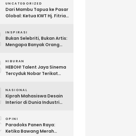
UNCATEGORIZED
Dari Mambu Tapua ke Pasar
Global: Ketua KWT Hj. Fitria
Kirim Sampel Gula Semut
2
kepada Calon Pembeli Luar
INSPIRASI
Negeri
Bukan Selebriti, Bukan Artis:
Mengapa Banyak Orang
Menonton Inijayaq?
3
HIBURAN
HEBOH! Talent Jaya Sinema
Tercyduk Nobar Terikat
Janji di Sawangan, Larut
4
dalam Emosi Jalan Cerita
NASIONAL
Kiprah Mahasiswa Desain
Interior di Dunia Industri
melalui Program Magang
5
OPINI
Paradoks Panen Raya:
Ketika Bawang Merah