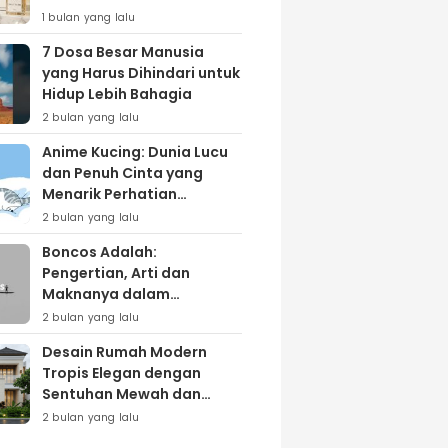
Lewat Varian ‘Daily Bliss’
1 bulan yang lalu
7 Dosa Besar Manusia
yang Harus Dihindari untuk
Hidup Lebih Bahagia
2 bulan yang lalu
Anime Kucing: Dunia Lucu
dan Penuh Cinta yang
Menarik Perhatian
Penggemar
2 bulan yang lalu
Boncos Adalah:
Pengertian, Arti dan
Maknanya dalam
Kehidupan Sehari-hari
2 bulan yang lalu
Desain Rumah Modern
Tropis Elegan dengan
Sentuhan Mewah dan
Natural
2 bulan yang lalu