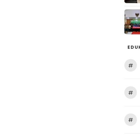
EDU
#
#
#