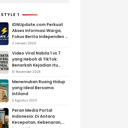
Melimpah, Petani Bantul
Malah Merugi
 STYLE 1
IDNUpdate.com Perkuat
Akses Informasi Warga,
Fokus Berita Independen di
Kabupaten Banyuasin
2 Januari 2026
Video Viral Nabila 1 vs 7
yang Heboh di TikTok:
Benarkah Kejadian Itu
Nyata?
13 November 2025
Menemukan Ruang Hidup
yang Ideal Bersama
Intiland
5 Agustus 2025
Peran Media Portal
Indonesia: Di Antara
Kecepatan, Kebenaran,