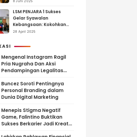
dan Tanggung Jawab
8 Juni 2025
LSM PENJARA 1 Sukses
Gelar Syawalan
Kebangsaan: Kokohkan
Tekad Melawan Korupsi
28 April 2025
dan Membangun
Indonesia Berintegritas
KASI
Mengenal Instagram Ragil
Pria Nugraha Dan Aksi
Pendampingan Legalitas
UMKM Bekasi
‎Buncez Soroti Pentingnya
Personal Branding dalam
Dunia Digital Marketing
Menepis Stigma Negatif
Game, Falintino Buktikan
Sukses Berkarier Jadi Kreator
Free Fire
Lahirkan Pahlawan Finansial