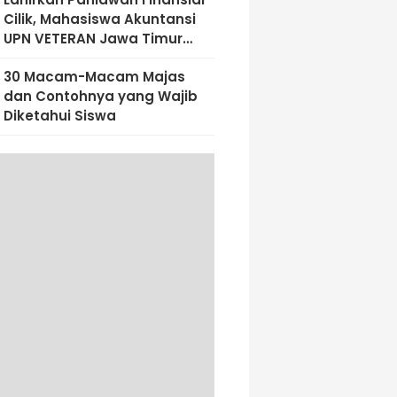
Cilik, Mahasiswa Akuntansi
UPN VETERAN Jawa Timur
Bekali Siswa SD Al-Amin
30 Macam-Macam Majas
Dengan Literasi Keuangan
dan Contohnya yang Wajib
Sejak Dini
Diketahui Siswa