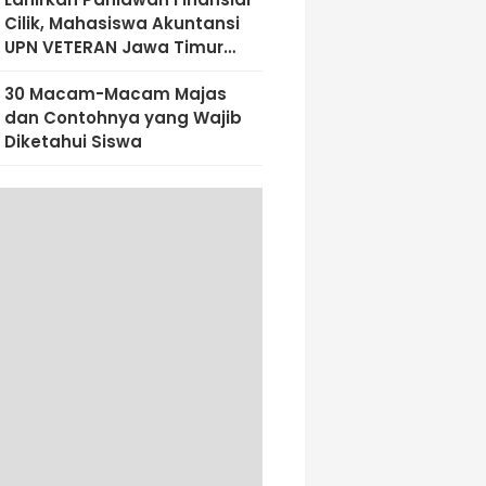
Cilik, Mahasiswa Akuntansi
UPN VETERAN Jawa Timur
Bekali Siswa SD Al-Amin
30 Macam-Macam Majas
Dengan Literasi Keuangan
dan Contohnya yang Wajib
Sejak Dini
Diketahui Siswa