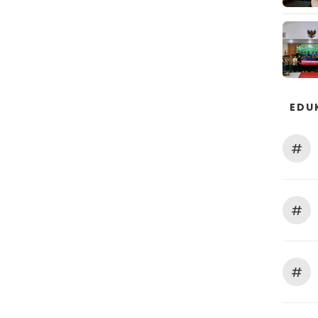
EDU
#
#
#