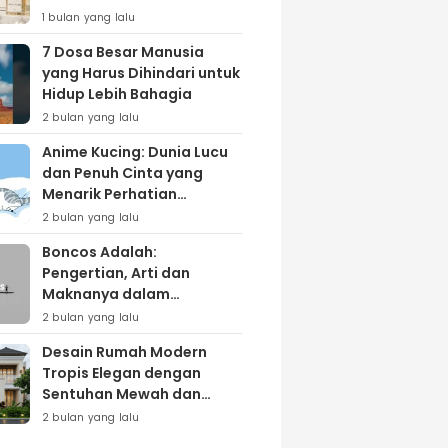
Lewat Varian ‘Daily Bliss’
1 bulan yang lalu
7 Dosa Besar Manusia
yang Harus Dihindari untuk
Hidup Lebih Bahagia
2 bulan yang lalu
Anime Kucing: Dunia Lucu
dan Penuh Cinta yang
Menarik Perhatian
Penggemar
2 bulan yang lalu
Boncos Adalah:
Pengertian, Arti dan
Maknanya dalam
Kehidupan Sehari-hari
2 bulan yang lalu
Desain Rumah Modern
Tropis Elegan dengan
Sentuhan Mewah dan
Natural
2 bulan yang lalu