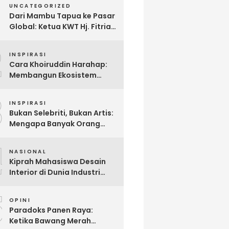
UNCATEGORIZED
Dari Mambu Tapua ke Pasar
Global: Ketua KWT Hj. Fitria
Kirim Sampel Gula Semut
2
kepada Calon Pembeli Luar
INSPIRASI
Negeri
Cara Khoiruddin Harahap:
Membangun Ekosistem
“Naik Bersama, Tumbuh
3
Bersama” di Dunia Kreator
INSPIRASI
Digital
Bukan Selebriti, Bukan Artis:
Mengapa Banyak Orang
Menonton Inijayaq?
4
NASIONAL
Kiprah Mahasiswa Desain
Interior di Dunia Industri
melalui Program Magang
5
OPINI
Paradoks Panen Raya:
Ketika Bawang Merah