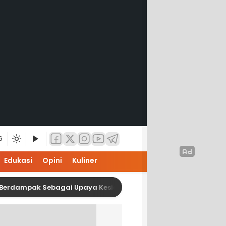
6
Edukasi
Opini
Kuliner
ak Sebagai Upaya Kesiapan Karier Mahasiswa Interior ISI Su