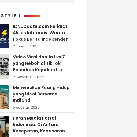
Melimpah, Petani Bantul
Malah Merugi
 STYLE 1
IDNUpdate.com Perkuat
Akses Informasi Warga,
Fokus Berita Independen di
Kabupaten Banyuasin
2 Januari 2026
Video Viral Nabila 1 vs 7
yang Heboh di TikTok:
Benarkah Kejadian Itu
Nyata?
13 November 2025
Menemukan Ruang Hidup
yang Ideal Bersama
Intiland
5 Agustus 2025
Peran Media Portal
Indonesia: Di Antara
Kecepatan, Kebenaran,