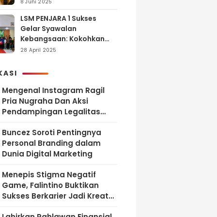
dan Tanggung Jawab
8 Juni 2025
LSM PENJARA 1 Sukses
Gelar Syawalan
Kebangsaan: Kokohkan
Tekad Melawan Korupsi
28 April 2025
dan Membangun
Indonesia Berintegritas
KASI
Mengenal Instagram Ragil
Pria Nugraha Dan Aksi
Pendampingan Legalitas
UMKM Bekasi
‎Buncez Soroti Pentingnya
Personal Branding dalam
Dunia Digital Marketing
Menepis Stigma Negatif
Game, Falintino Buktikan
Sukses Berkarier Jadi Kreator
Free Fire
Lahirkan Pahlawan Finansial