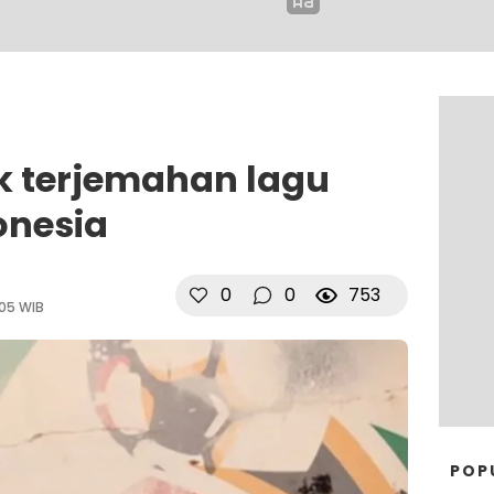
ik terjemahan lagu
onesia
0
0
753
:05 WIB
POP