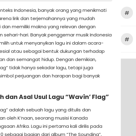
nteks Indonesia, banyak orang yang menikmati
#
 karena lirik dan terjemahannya yang mudah
 dan memiliki makna yang relevan dengan
n sehari-hari. Banyak penggemar musik Indonesia
#
ilih untuk menyanyikan lagu ini dalam acara-
esial atau sebagai bentuk dukungan terhadap
an dan semangat hidup. Dengan demikian,
lag” tidak hanya sekadar lagu, tetapi juga
simbol perjuangan dan harapan bagi banyak
h dan Asal Usul Lagu “Wavin’ Flag”
lag” adalah sebuah lagu yang ditulis dan
kan oleh K’naan, seorang musisi Kanada
saan Afrika. Lagu ini pertama kali dirilis pada
10 sebagai bagian dari album “The Sounding”,