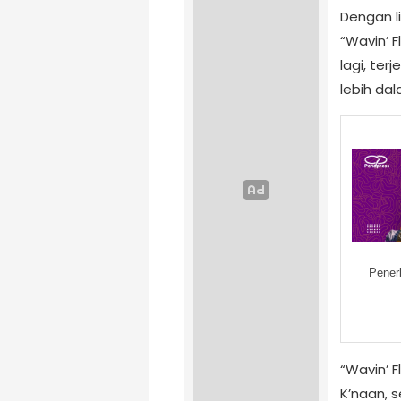
Dengan l
“Wavin’ 
lagi, te
lebih dal
Pener
“Wavin’ 
K’naan, 