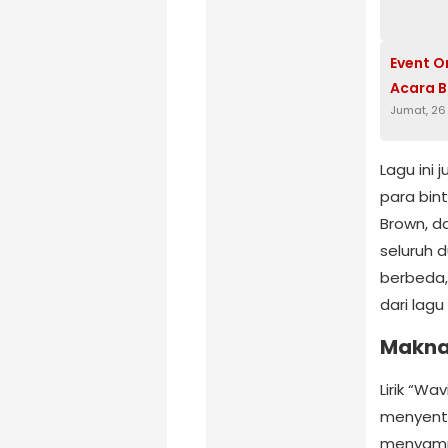
Event O
Acara B
Jumat, 26
Lagu ini 
para bint
Brown, d
seluruh 
berbeda
dari lagu 
Makna 
Lirik “W
menyentuh
menyampa