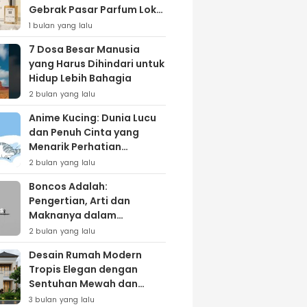
Gebrak Pasar Parfum Lokal
Lewat Varian ‘Daily Bliss’
1 bulan yang lalu
7 Dosa Besar Manusia
yang Harus Dihindari untuk
Hidup Lebih Bahagia
2 bulan yang lalu
Anime Kucing: Dunia Lucu
dan Penuh Cinta yang
Menarik Perhatian
Penggemar
2 bulan yang lalu
Boncos Adalah:
Pengertian, Arti dan
Maknanya dalam
Kehidupan Sehari-hari
2 bulan yang lalu
Desain Rumah Modern
Tropis Elegan dengan
Sentuhan Mewah dan
Natural
3 bulan yang lalu