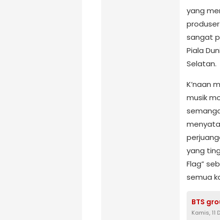
yang mer
produser
sangat p
Piala Dun
Selatan.
K’naan m
musik mo
semanga
menyatak
perjuang
yang ting
Flag” seb
semua ka
BTS gro
Kamis, 11