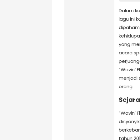
Dalam ko
lagu ini
dipahami
kehidupa
yang mem
acara sp
perjuang
“Wavin’ F
menjadi 
orang.
Sejara
“Wavin’ F
dinyanyi
berkebang
tahun 20