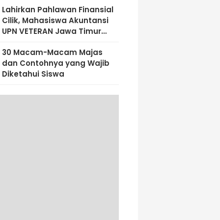
Lahirkan Pahlawan Finansial
Cilik, Mahasiswa Akuntansi
UPN VETERAN Jawa Timur
Bekali Siswa SD Al-Amin
30 Macam-Macam Majas
Dengan Literasi Keuangan
dan Contohnya yang Wajib
Sejak Dini
Diketahui Siswa