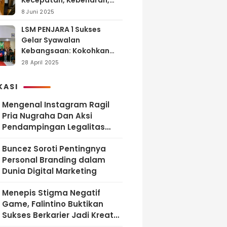
Kecepatan, Kebenaran,
dan Tanggung Jawab
8 Juni 2025
LSM PENJARA 1 Sukses
Gelar Syawalan
Kebangsaan: Kokohkan
Tekad Melawan Korupsi
28 April 2025
dan Membangun
Indonesia Berintegritas
KASI
Mengenal Instagram Ragil
Pria Nugraha Dan Aksi
Pendampingan Legalitas
UMKM Bekasi
‎Buncez Soroti Pentingnya
Personal Branding dalam
Dunia Digital Marketing
Menepis Stigma Negatif
Game, Falintino Buktikan
Sukses Berkarier Jadi Kreator
Free Fire