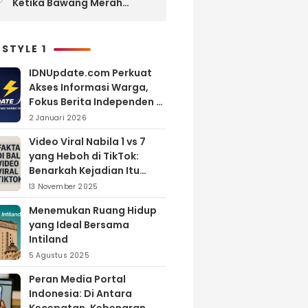
Ketika Bawang Merah
Melimpah, Petani Bantul
Malah Merugi
 STYLE 1
IDNUpdate.com Perkuat
Akses Informasi Warga,
Fokus Berita Independen di
Kabupaten Banyuasin
2 Januari 2026
Video Viral Nabila 1 vs 7
yang Heboh di TikTok:
Benarkah Kejadian Itu
Nyata?
13 November 2025
Menemukan Ruang Hidup
yang Ideal Bersama
Intiland
5 Agustus 2025
Peran Media Portal
Indonesia: Di Antara