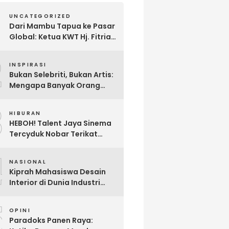
UNCATEGORIZED
Dari Mambu Tapua ke Pasar
Global: Ketua KWT Hj. Fitria
Kirim Sampel Gula Semut
2
kepada Calon Pembeli Luar
INSPIRASI
Negeri
Bukan Selebriti, Bukan Artis:
Mengapa Banyak Orang
Menonton Inijayaq?
3
HIBURAN
HEBOH! Talent Jaya Sinema
Tercyduk Nobar Terikat
Janji di Sawangan, Larut
4
dalam Emosi Jalan Cerita
NASIONAL
Kiprah Mahasiswa Desain
Interior di Dunia Industri
melalui Program Magang
5
OPINI
Paradoks Panen Raya: