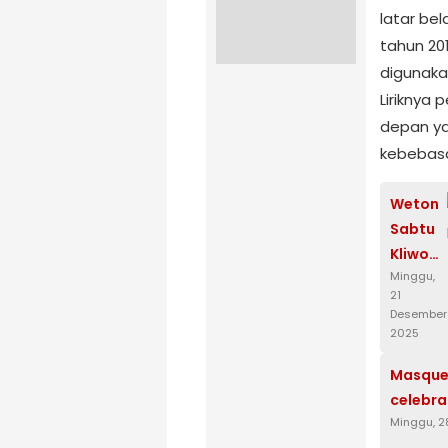
latar bel
tahun 20
digunaka
Liriknya
depan ya
kebebas
Weton
Sabtu
Kliwon
Minggu,
dalam
21
budaya
Desember
Jawa
2025
Masquer
celebra
Minggu, 2