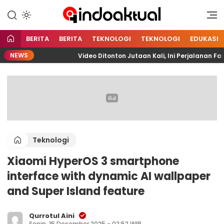
Indonesia Aktual
Indoaktual
BERITA
BERITA
TEKNOLOGI
TEKNOLOGI
EDUKASI
NEWS
TA
Video Ditonton Jutaan Kali, Ini Perjalanan Fariz 
Teknologi
Xiaomi HyperOS 3 smartphone
interface with dynamic AI wallpaper
and Super Island feature
Qurrotul Aini
Senin, 15 Desember 2025 - 02:52 WIB