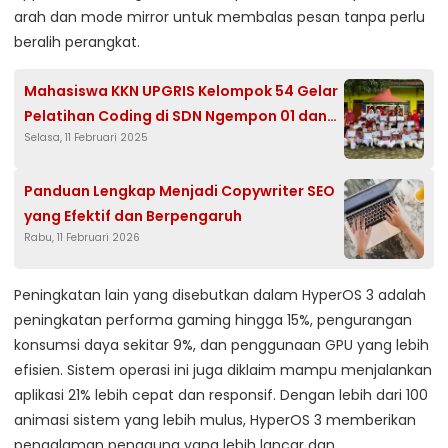
arah dan mode mirror untuk membalas pesan tanpa perlu
beralih perangkat.
Mahasiswa KKN UPGRIS Kelompok 54 Gelar
Pelatihan Coding di SDN Ngempon 01 dan
Selasa, 11 Februari 2025
SDN Ngempon 02
Panduan Lengkap Menjadi Copywriter SEO
yang Efektif dan Berpengaruh
Rabu, 11 Februari 2026
Peningkatan lain yang disebutkan dalam HyperOS 3 adalah
peningkatan performa gaming hingga 15%, pengurangan
konsumsi daya sekitar 9%, dan penggunaan GPU yang lebih
efisien. Sistem operasi ini juga diklaim mampu menjalankan
aplikasi 21% lebih cepat dan responsif. Dengan lebih dari 100
animasi sistem yang lebih mulus, HyperOS 3 memberikan
pengalaman pengguna yang lebih lancar dan